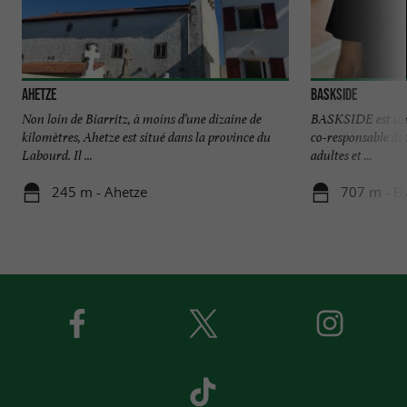
Ahetze
BASKSIDE
Non loin de Biarritz, à moins d’une dizaine de
BASKSIDE est un
kilomètres, Ahetze est situé dans la province du
co-responsable de 
Labourd. Il ...
adultes et ...
245 m - Ahetze
707 m - Bi