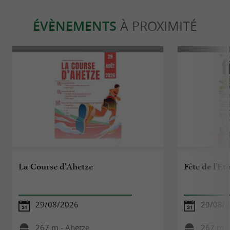
ÉVÈNEMENTS
À PROXIMITÉ
La Course d'Ahetze
Fête de l'Et
29/08/2026
29/08/
267 m - Ahetze
267 m -