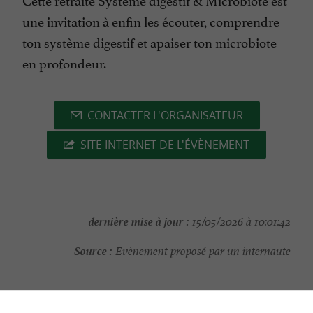
une invitation à enfin les écouter, comprendre
ton système digestif et apaiser ton microbiote
en profondeur.
CONTACTER L'ORGANISATEUR
SITE INTERNET DE L'ÉVÈNEMENT
dernière mise à jour :
15/05/2026 à 10:01:42
Source :
Evènement proposé par un internaute