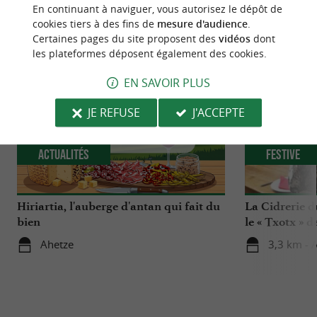
En continuant à naviguer, vous autorisez le dépôt de
NOUS AVONS TESTÉ
POUR VOUS
cookies tiers à des fins de
mesure d'audience
.
Certaines pages du site proposent des
vidéos
dont
les plateformes déposent également des cookies.
EN SAVOIR PLUS
JE REFUSE
J'ACCEPTE
Actualités
Festive
Hiriartia, l'auberge d'antan qui fait du
La Cidrerie d
bien
le « Txotx » 
Ahetze
3,3 km - 