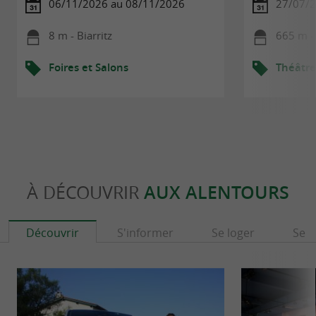
06/11/2026 au 08/11/2026
27/07/2
8 m - Biarritz
665 m - 
Foires et Salons
Théâtre
À DÉCOUVRIR
AUX ALENTOURS
Découvrir
S'informer
Se loger
Se r