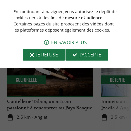
En continuant à naviguer, vous autorisez le dépôt de
cookies tiers à des fins de
mesure d'audience
.
NOUS AVONS TESTÉ
POUR VOUS
Certaines pages du site proposent des
vidéos
dont
les plateformes déposent également des cookies.
EN SAVOIR PLUS
JE REFUSE
J'ACCEPTE
Culturelle
Détente
Coutellerie Talaia, un artisan
Immersion sa
passionné à rencontrer au Pays Basque
Izadia à Angl
2,5 km - Anglet
2,5 km - 