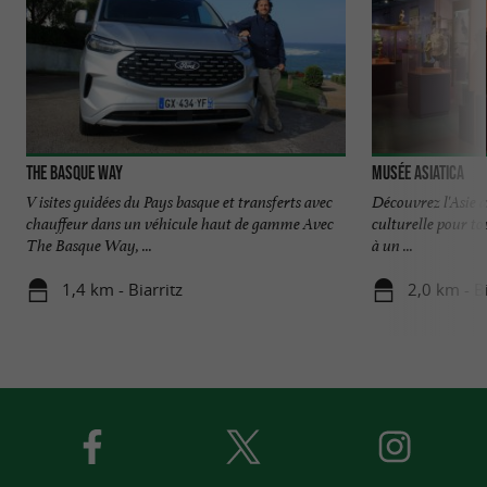
The Basque Way
Musée Asiatica
V isites guidées du Pays basque et transferts avec
Découvrez l'Asie a
chauffeur dans un véhicule haut de gamme Avec
culturelle pour to
The Basque Way, ...
à un ...
1,4 km - Biarritz
2,0 km - Bi