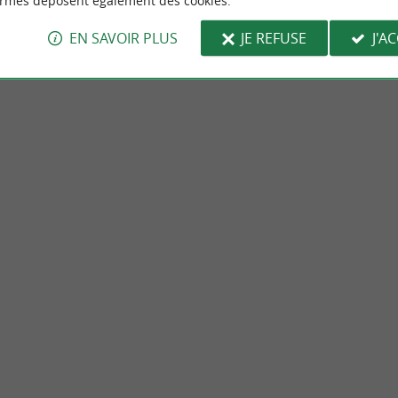
ormes déposent également des cookies.
EN SAVOIR PLUS
JE REFUSE
J'A
eekend
Culturelle
périence lifestyle unique et
Saint-Jean-de-Luz, visite guidée d'
 à vivre sur la côte basque
côte basque
de-Luz
Saint-Jean-de-Luz