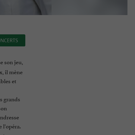
NCERTS
de son jeu,
x, il mène
bles et
us grands
son
tendresse
e l’opéra.
ant un