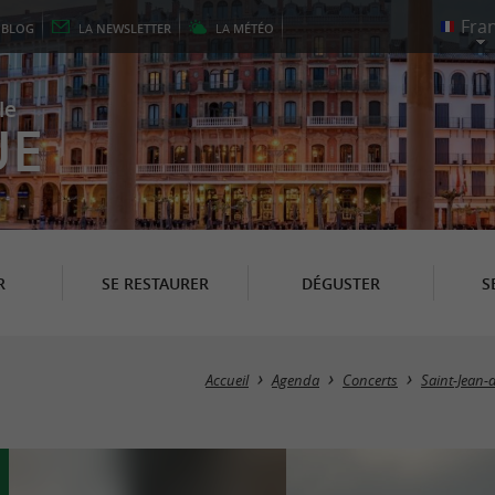
E
BLOG
LA
NEWSLETTER
LA
MÉTÉO
le
UE
R
SE RESTAURER
DÉGUSTER
S
Accueil
Agenda
Concerts
Saint-Jean-