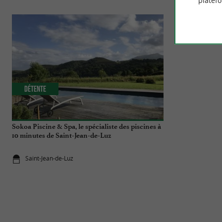
platef
Détente
Séjours / W
Sokoa Piscine & Spa, le spécialiste des piscines à
Bizipoz, une ex
10 minutes de Saint-Jean-de-Luz
incontournable
Saint-Jean-de-Luz
Saint-Jean-