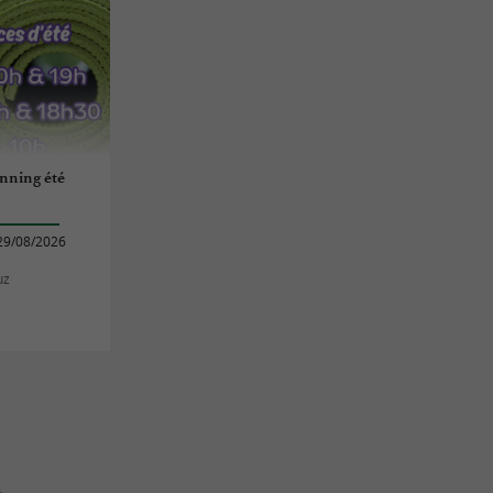
anning été
29/08/2026
uz