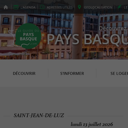
L'
AGENDA
ADRESSES
UTILES
GEO
LOCALISATION
L
Découvrez 
PAYS BASQ
DÉCOUVRIR
S'INFORMER
SE LOGE
SAINT-JEAN-DE-LUZ
lundi 13 juillet 2026