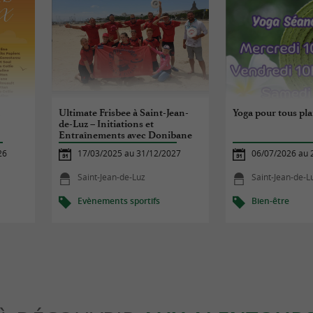
a
Ultimate Frisbee à Saint-Jean-
Yoga pour tous pl
de-Luz – Initiations et
Entraînements avec Donibane
Ultimate Frisbee
26
17/03/2025 au 31/12/2027
06/07/2026 au 
Saint-Jean-de-Luz
Saint-Jean-de-L
Evènements sportifs
Bien-être