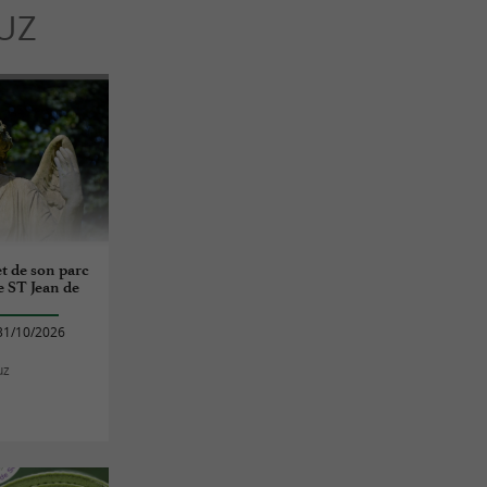
LUZ
et de son parc
e ST Jean de
31/10/2026
uz