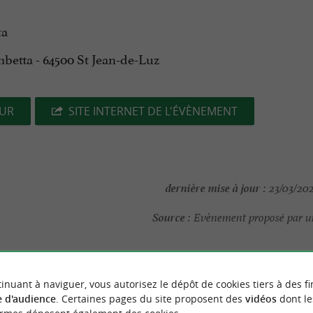
ta
ambetta - 64500 St Jean-de-Luz
EUR
SITE INTERNET DE L'ÉVÈNEMENT
dernière mise à jour :
23/03/202
Source :
Evènement proposé par un
inuant à naviguer, vous autorisez le dépôt de cookies tiers à des fi
NOUS AVONS TESTÉ
POUR VOU
 d'audience
. Certaines pages du site proposent des
vidéos
dont le