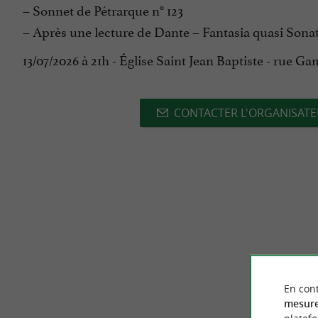
– Sonnet de Pétrarque n° 123
– Après une lecture de Dante – Fantasia quasi Sona
13/07/2026 à 21h - Église Saint Jean Baptiste - rue G
CONTACTER L'ORGANISAT
En cont
mesure