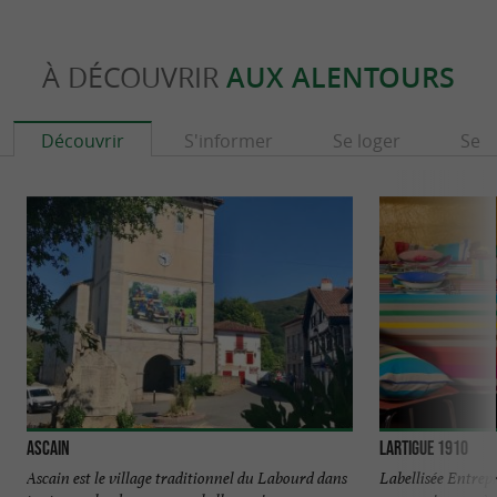
À DÉCOUVRIR
AUX ALENTOURS
Découvrir
S'informer
Se loger
Se r
Ascain
Lartigue 1910
Ascain est le village traditionnel du Labourd dans
Labellisée Entrep