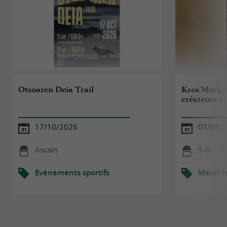
Otsoaren Deia Trail
Krea'Merka
créateurs e
17/10/2026
07/08/
Ascain
9 m - As
Evènements sportifs
Marché