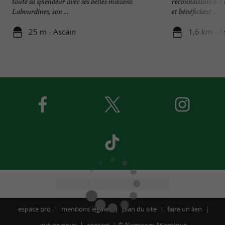
toute sa splendeur avec ses belles maisons
reconnaissance à s
Labourdines, son ...
et bénéficiant ...
25 m - Ascain
1,6 km - A
espace pro
mentions légales
plan du site
faire un lien