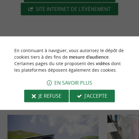
SITE INTERNET DE L'ÉVÈNEMENT
dernière mise à jour :
25/02/2026 à 06:52:02
En continuant à naviguer, vous autorisez le dépôt de
Source :
Crédit photo :
Sirtaqui
-
AS Elgarrekin -
CC BY-
cookies tiers à des fins de
mesure d'audience
.
Certaines pages du site proposent des
vidéos
dont
NC-ND 4.0
les plateformes déposent également des cookies.
EN SAVOIR PLUS
JE REFUSE
J'ACCEPTE
NOUS AVONS TESTÉ
POUR VOUS