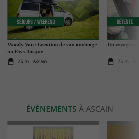
Séjours / Weekend
Détente
Woody Van : Location de van aménagé
Un voyage au 
au Pays Basque
26 m - Ascain
26 m - As
ÉVÈNEMENTS
À ASCAIN