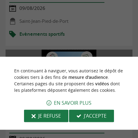
09/08/2026
Saint-Jean-Pied-de-Port
Evènements sportifs
En continuant à naviguer, vous autorisez le dépôt de
cookies tiers à des fins de
mesure d'audience
.
Certaines pages du site proposent des
vidéos
dont
les plateformes déposent également des cookies.
EN SAVOIR PLUS
JE REFUSE
J'ACCEPTE
Course de la Rhune