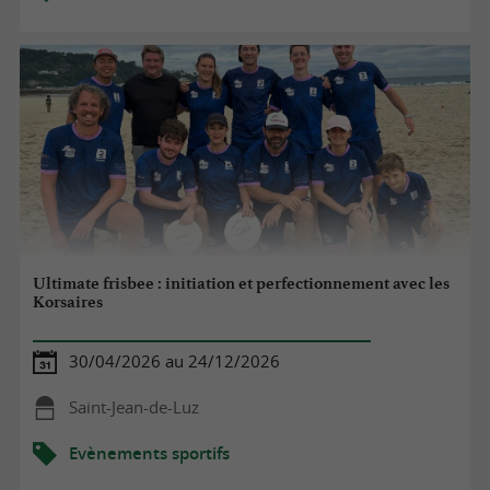
Ultimate frisbee : initiation et perfectionnement avec les
Korsaires
30/04/2026 au 24/12/2026
Saint-Jean-de-Luz
Evènements sportifs