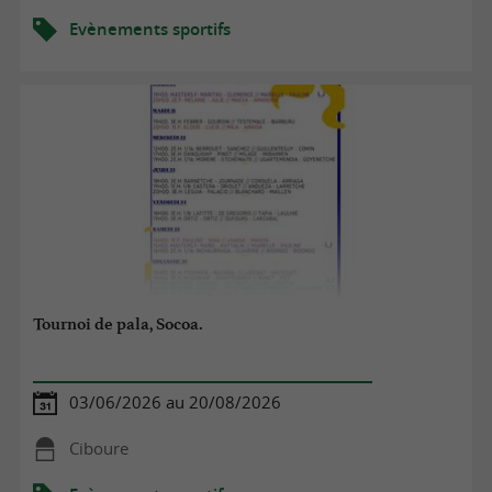
Evènements sportifs
Tournoi de pala, Socoa.
03/06/2026 au 20/08/2026
Ciboure