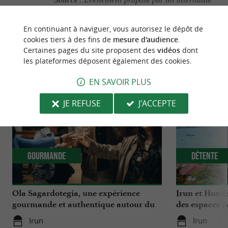
En continuant à naviguer, vous autorisez le dépôt de
cookies tiers à des fins de
mesure d'audience
.
Certaines pages du site proposent des
vidéos
dont
NOUS AVONS TESTÉ
POUR VOUS
les plateformes déposent également des cookies.
EN SAVOIR PLUS
JE REFUSE
J'ACCEPTE
Gourmande
Détente
Ola Sagardotegia, une expérience
Irun et Honda
gourmande et authentique autour du
des espaces n
cidre au Pays Basque
Bidassoa
Irun
Irun