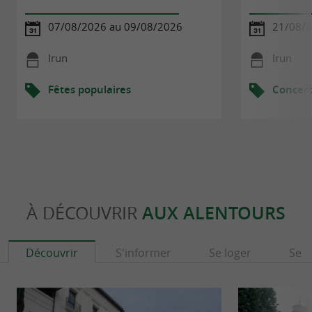
07/08/2026 au 09/08/2026
21/08/2
Irun
Irun
Fêtes populaires
Concert
À DÉCOUVRIR
AUX ALENTOURS
Découvrir
S'informer
Se loger
Se r