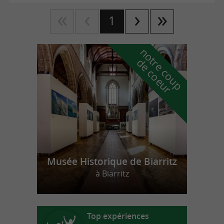
1
n
o
t
e
c
o
u
p
e
c
o
e
u
r
d
r
Musée Historique de Biarritz
à Biarritz
Top expériences