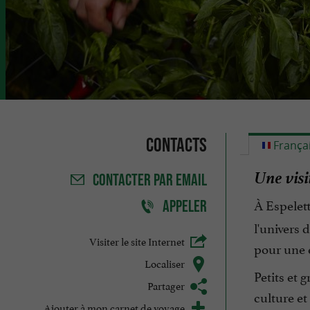
Contacts
França
Une visi
CONTACTER
PAR EMAIL
À Espelet
APPELER
l'univers 
Visiter le site Internet
pour une e
Localiser
Petits et 
Partager
culture et
Ajouter à mon carnet de voyage