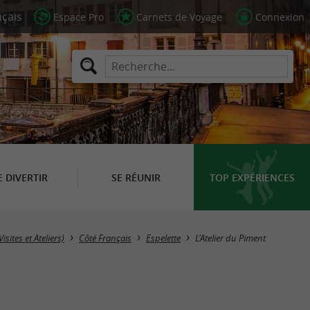
Espace Pro
Carnets de Voyage
Connexion
E DIVERTIR
SE RÉUNIR
TOP EXPÉRIENCES
isites et Ateliers)
Côté Français
Espelette
L'Atelier du Piment