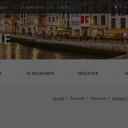
E
BLOG
LA
NEWSLETTER
LA
MÉTÉO
le
UE
R
SE RESTAURER
DÉGUSTER
S
Accueil
Tourisme
Découvrir
Artisans (V