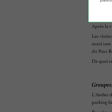
platef
Une bout
Après la vi
Les visite
aussi une 
du Pays B
De quoi re
Groupes,
L'Atelier 
parking fa
Pour les e