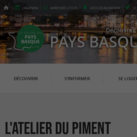
L'
AGENDA
ADRESSES
UTILES
GEO
LOCALISATION
L
Découvrez 
PAYS BASQ
DÉCOUVRIR
S'INFORMER
SE LOGE
L'Atelier du Piment