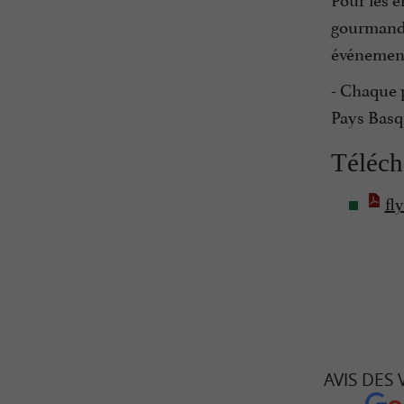
gourmandes
événemen
- Chaque 
Pays Basq
Téléch
fl
AVIS DES