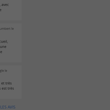
, avec
e
Humbert le
ueil,
r une
de
le le
 et très
 est très
LES AVIS