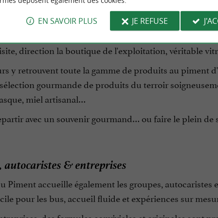
ormes déposent également des cookies.
EN SAVOIR PLUS
JE REFUSE
J'A
ique gourmande avec des produits du terroir
site, direction la boutique de l'exploitation, véritable vitr
urs y retrouvent toute la gamme de produits au piment d
sélection gourmande de produits du terroir soigneusement
asque, miel artisanal…
partir avec un souvenir gourmand… ou faire le plein de s
 autocaristes & entreprises
du Piment accueille également les groupes, autocaristes 
cile pour les bus, accueil fluide et expériences sur mesu
ntreprises, des formules conviviales et originales sont pro