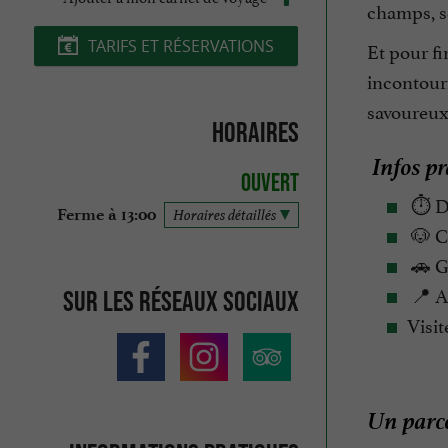
champs, se
TARIFS ET RÉSERVATIONS
Et pour fi
incontour
savoureux 
Horaires
Infos pr
Ouvert
⏱️ Du
Ferme à 13:00
Horaires détaillés
🐶 C
🚗 Gr
📍 Ac
Sur les réseaux sociaux
Visit
Un parco