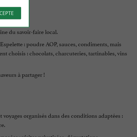
CCEPTE
ine du savoir-faire local.
'Espelette : poudre AOP, sauces, condiments, mais
 choisis : chocolats, charcuteries, tartinables, vins
aveurs à partager !
et voyages organisés dans des conditions adaptées :
re.
posées : visites privatisées, dégustations