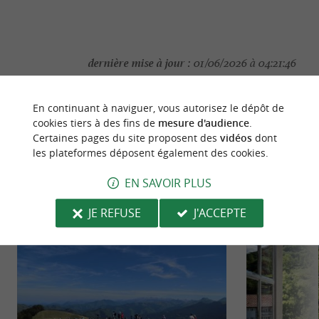
dernière mise à jour :
01/06/2026 à 04:21:46
Source :
Crédit photo :
Sirtaqui
-
©Pierre Carton
En continuant à naviguer, vous autorisez le dépôt de
photographe -
CC BY-NC-ND 4.0
cookies tiers à des fins de
mesure d'audience
.
Certaines pages du site proposent des
vidéos
dont
les plateformes déposent également des cookies.
EN SAVOIR PLUS
NOUS AVONS TESTÉ
POUR VOUS
JE REFUSE
J'ACCEPTE