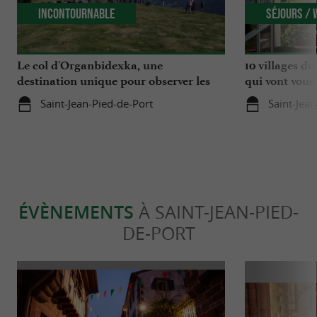
Incontournable
Séjours /
Le col d'Organbidexka, une
10 villages d
destination unique pour observer les
qui vont vous 
oiseaux au Pays Basque
Saint-Jean-Pied-de-Port
Saint-Jea
ÉVÈNEMENTS
À SAINT-JEAN-PIED-
DE-PORT