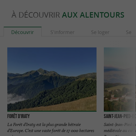
À DÉCOUVRIR
AUX ALENTOURS
Découvrir
S'informer
Se loger
Se r
Forêt d'Iraty
Saint-Jean-Pied-d
La Forêt d’Iraty est la plus grande hêtraie
Saint-Jean-Pied-de
d’Europe. C’est une vaste forêt de 17 000 hectares
médiévale au cœur