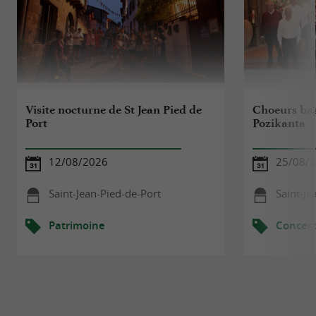
Visite nocturne de St Jean Pied de
Choeurs ba
Port
Pozikanta
12/08/2026
25/08/
Saint-Jean-Pied-de-Port
Saint-Je
Patrimoine
Concert