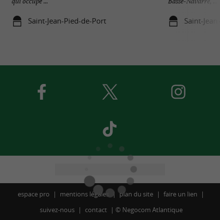
qui occupe ...
Basse-Navarre, ...
Saint-Jean-Pied-de-Port
Saint-Jean
espace pro
mentions légales
plan du site
faire un lien
suivez-nous
contact
©
Negocom Atlantique