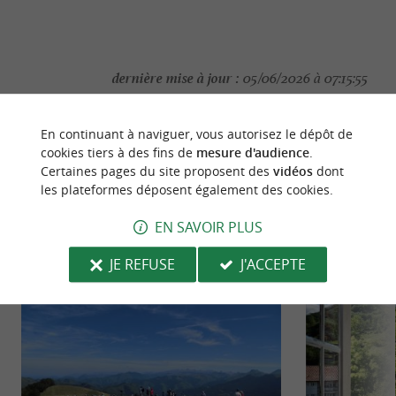
dernière mise à jour :
05/06/2026 à 07:15:55
Source :
Crédit photo :
Sirtaqui
-
Mendi Gaiak -
CC BY-
En continuant à naviguer, vous autorisez le dépôt de
NC-ND 4.0
cookies tiers à des fins de
mesure d'audience
.
Certaines pages du site proposent des
vidéos
dont
les plateformes déposent également des cookies.
EN SAVOIR PLUS
NOUS AVONS TESTÉ
POUR VOUS
JE REFUSE
J'ACCEPTE