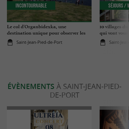
Incontournable
Séjours /
Le col d'Organbidexka, une
10 villages d
destination unique pour observer les
qui vont vous 
oiseaux au Pays Basque
Saint-Jean-Pied-de-Port
Saint-Jea
ÉVÈNEMENTS
À SAINT-JEAN-PIED-
DE-PORT