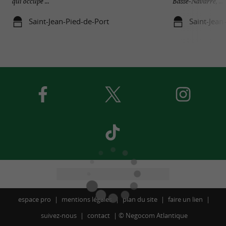
qui occupe ...
Basse-Navarre, ...
Saint-Jean-Pied-de-Port
Saint-Jean
espace pro
mentions légales
plan du site
faire un lien
suivez-nous
contact
©
Negocom Atlantique