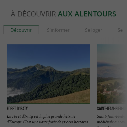
À DÉCOUVRIR
AUX ALENTOURS
Découvrir
S'informer
Se loger
Se r
Forêt d'Iraty
Saint-Jean-Pied-d
La Forêt d’Iraty est la plus grande hêtraie
Saint-Jean-Pied-de
d’Europe. C’est une vaste forêt de 17 000 hectares
médiévale au cœur