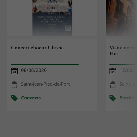
Concert choeur Ultreïa
Visite noctu
Port
08/08/2026
12/08/
Saint-Jean-Pied-de-Port
Saint-Je
Concerts
Patrimo