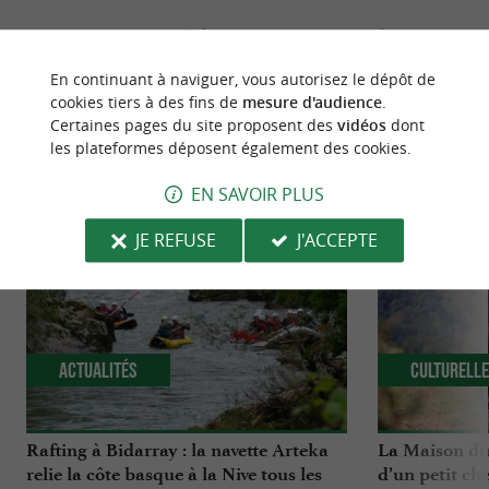
Source :
Evènement proposé par un internaute
En continuant à naviguer, vous autorisez le dépôt de
cookies tiers à des fins de
mesure d'audience
.
Certaines pages du site proposent des
vidéos
dont
les plateformes déposent également des cookies.
NOUS AVONS TESTÉ
POUR VOUS
EN SAVOIR PLUS
JE REFUSE
J'ACCEPTE
Actualités
Culturell
Rafting à Bidarray : la navette Arteka
La Maison du 
relie la côte basque à la Nive tous les
d’un petit che