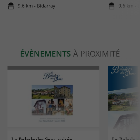
mardis cet été
Basque
9,6 km - Bidarray
9,6 km - 
ÉVÈNEMENTS
À PROXIMITÉ
La Balade des Sens, soirée
La Balade de