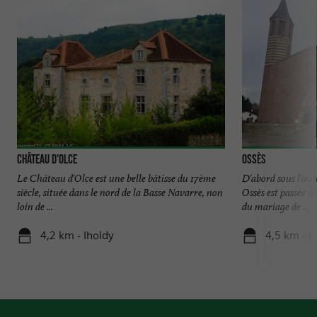
Château d'Olce
Ossès
Le Château d'Olce est une belle bâtisse du 17ème
D'abord sous l'aut
siècle, située dans le nord de la Basse Navarre, non
Ossès est passée so
loin de ...
du mariage de ...
4,2 km - Iholdy
4,5 km - O