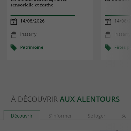
sensorielle et festive
14/08/2026
14/08/
Irissarry
Irissarry
Patrimoine
Fêtes p
À DÉCOUVRIR
AUX ALENTOURS
Découvrir
S'informer
Se loger
Se r