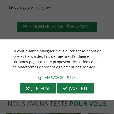
+33 5 59 37 97 20
Tél. :
SITE INTERNET DE L'ÉVÈNEMENT
En continuant à naviguer, vous autorisez le dépôt de
dernière mise à jour :
21/04/2026 à 05:35:35
cookies tiers à des fins de
mesure d'audience
.
Certaines pages du site proposent des
vidéos
dont
Source :
Crédit photo :
Sirtaqui
-
CEP Ospitalea -
CC
les plateformes déposent également des cookies.
BY-NC-ND 4.0
EN SAVOIR PLUS
JE REFUSE
J'ACCEPTE
NOUS AVONS TESTÉ
POUR VOUS