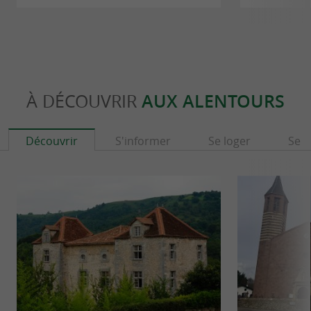
À DÉCOUVRIR
AUX ALENTOURS
Découvrir
S'informer
Se loger
Se r