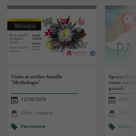
Visite et atelier famille
Spectacle e
"Mythologie"
conte musica
grands"
12/08/2026
23/10/
23 m - Irissarry
23 m - I
Patrimoine
Culture