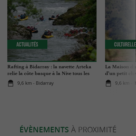
Actualités
Culturell
Rafting à Bidarray : la navette Arteka
La Maison du 
relie la côte basque à la Nive tous les
d’un petit che
mardis cet été
Basque
9,6 km - Bidarray
9,6 km - 
ÉVÈNEMENTS
À PROXIMITÉ