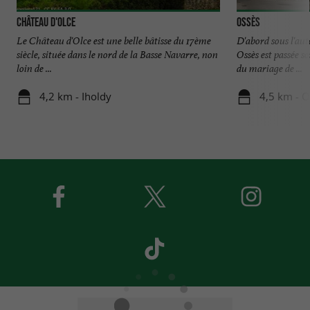
Château d'Olce
Ossès
Le Château d'Olce est une belle bâtisse du 17ème
D'abord sous l'aut
siècle, située dans le nord de la Basse Navarre, non
Ossès est passée so
loin de ...
du mariage de ...
4,2 km - Iholdy
4,5 km - O