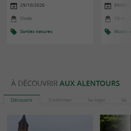
29/10/2026
09/08/
Ossès
18 m - 
Sorties natures
Musiqu
À DÉCOUVRIR
AUX ALENTOURS
Découvrir
S'informer
Se loger
Se r