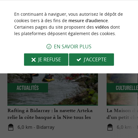
En continuant à naviguer, vous autorisez le dépôt de
cookies tiers à des fins de
mesure d'audience
.
Certaines pages du site proposent des
vidéos
dont
NOUS AVONS TESTÉ
POUR VOUS
les plateformes déposent également des cookies.
EN SAVOIR PLUS
JE REFUSE
J'ACCEPTE
Actualités
Culturell
Rafting à Bidarray : la navette Arteka
La Maison du 
relie la côte basque à la Nive tous les
d’un petit che
mardis cet été
Basque
6,0 km - Bidarray
6,0 km - 