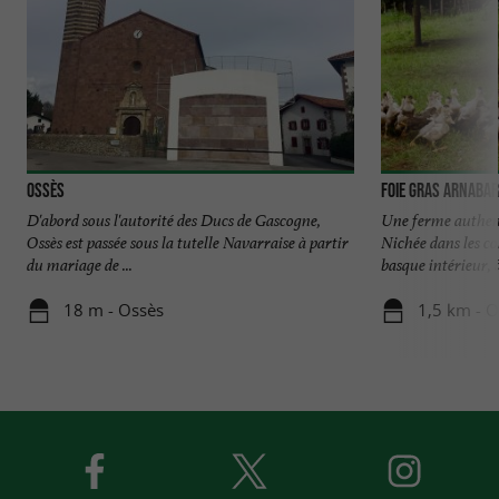
Ossès
Foie Gras Arnabar
D'abord sous l'autorité des Ducs de Gascogne,
Une ferme authen
Ossès est passée sous la tutelle Navarraise à partir
Nichée dans les co
du mariage de ...
basque intérieur, à 
18 m - Ossès
1,5 km - O