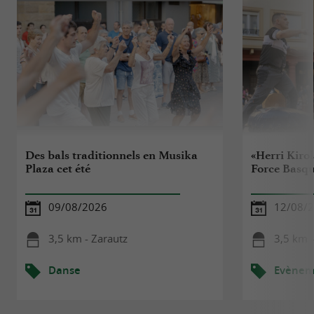
Des bals traditionnels en Musika
«Herri Kiro
Plaza cet été
Force Basq
09/08/2026
12/08/
3,5 km - Zarautz
3,5 km -
Danse
Evèneme