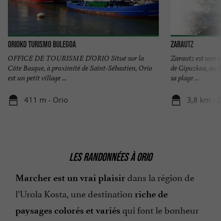
Orioko Turismo Bulegoa
Zarautz
OFFICE DE TOURISME D’ORIO Situé sur la
Zarautz est une vi
Côte Basque, à proximité de Saint-Sébastien, Orio
de Gipuzkoa, au 
est un petit village ...
sa plage ...
411 m - Orio
3,8 km - 
LES RANDONNÉES À ORIO
dans la région de
Marcher est un vrai plaisir
l’Urola Kosta, une destination
riche de
qui font le bonheur
paysages colorés et variés