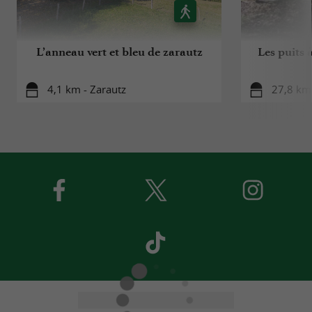
L’anneau vert et bleu de zarautz
Les puits à
4,1 km - Zarautz
27,8 km 