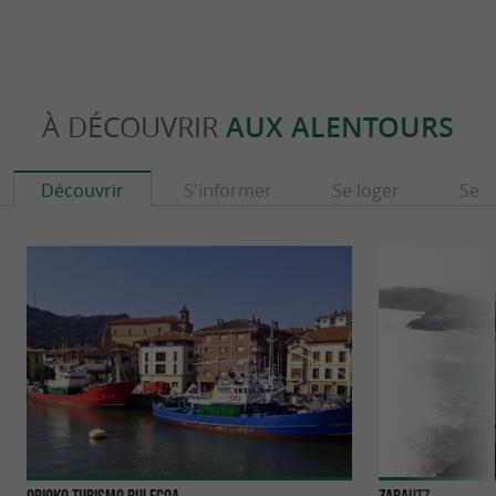
À DÉCOUVRIR
AUX ALENTOURS
Découvrir
S'informer
Se loger
Se r