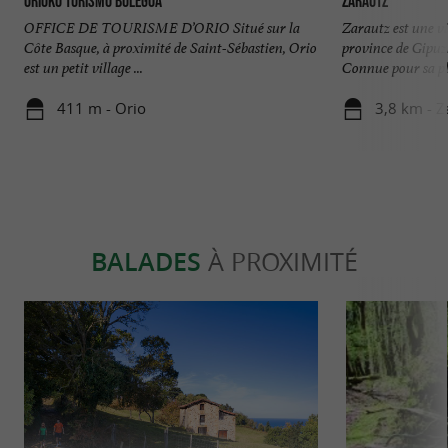
Orioko Turismo Bulegoa
Zarautz
OFFICE DE TOURISME D’ORIO Situé sur la
Zarautz est une vil
Côte Basque, à proximité de Saint-Sébastien, Orio
province de Gipuz
est un petit village ...
Connue pour sa pla
411 m - Orio
3,8 km - Z
BALADES
À PROXIMITÉ