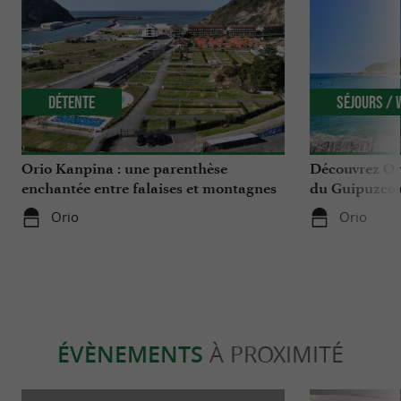
Détente
Séjours /
Orio Kanpina : une parenthèse
Découvrez Ori
enchantée entre falaises et montagnes
du Guipuzco
basques
Orio
Orio
ÉVÈNEMENTS
À PROXIMITÉ