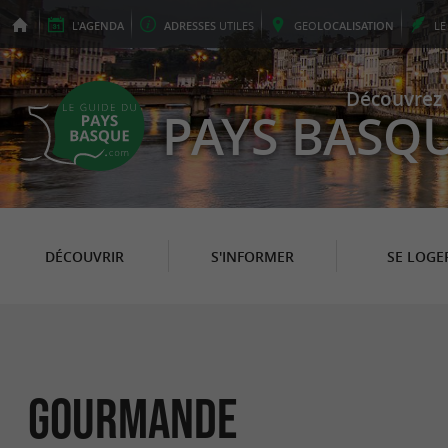
L'
AGENDA
ADRESSES
UTILES
GEO
LOCALISATION
L
Découvrez 
PAYS BASQ
DÉCOUVRIR
S'INFORMER
SE LOGE
Gourmande