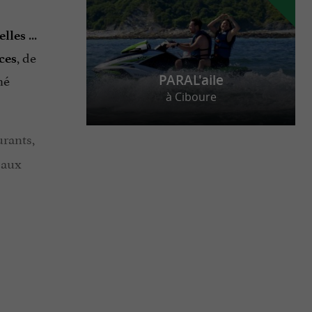
...
elles
, de
ces
hé
PARAL'aile
à Ciboure
urants,
e aux