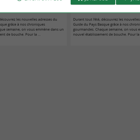
jour biarrot qu'on attendait sans le savoir
Cantine Dodue, la cantine doudou d
 découvrez les nouvelles adresses du
Durant tout l'été, découvrez les nouvelle
sque grâce à nos chroniques
Guide du Pays Basque grâce à nos chron
que semaine, on vous emmène dans un
gourmandes. Chaque semaine, on vous
nt de bouche. Pour la ...
nouvel établissement de bouche. Pour la .