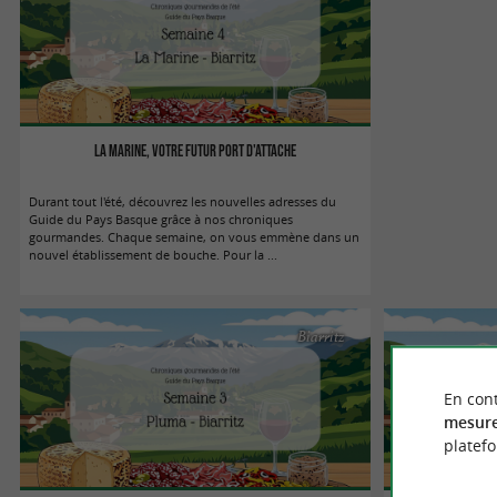
La Marine, votre futur port d'attache
Durant tout l'été, découvrez les nouvelles adresses du
Guide du Pays Basque grâce à nos chroniques
gourmandes. Chaque semaine, on vous emmène dans un
nouvel établissement de bouche. Pour la ...
Biarritz
En cont
mesure
platef