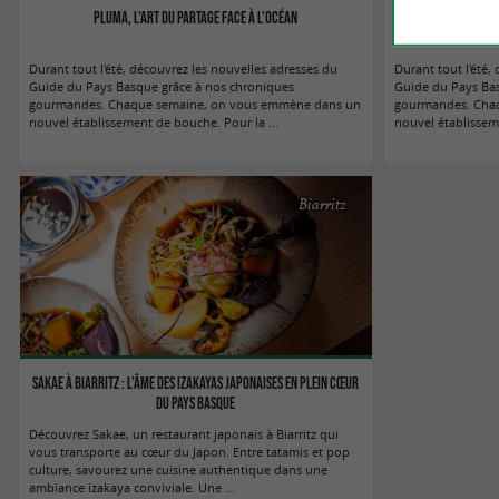
Pluma, l'art du partage face à l'océan
HINO, le lever du 
Durant tout l'été, découvrez les nouvelles adresses du
Durant tout l'été,
Guide du Pays Basque grâce à nos chroniques
Guide du Pays Ba
gourmandes. Chaque semaine, on vous emmène dans un
gourmandes. Cha
nouvel établissement de bouche. Pour la ...
nouvel établisseme
Biarritz
Sakae à Biarritz : l’âme des Izakayas japonaises en plein cœur
du Pays Basque
Découvrez Sakae, un restaurant japonais à Biarritz qui
vous transporte au cœur du Japon. Entre tatamis et pop
culture, savourez une cuisine authentique dans une
ambiance izakaya conviviale. Une ...