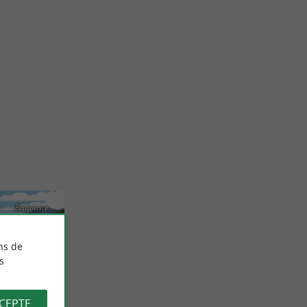
Bayonne
ns de
s
CCEPTE