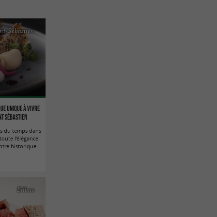
nt-Sébastien
ue unique à vivre
nt Sébastien
rs du temps dans
toute l’élégance
ntre historique
Bilbao