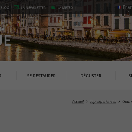
E
BLOG
LA
NEWSLETTER
LA
MÉTÉO
le
UE
R
SE RESTAURER
DÉGUSTER
S
Accueil
Top expériences
Gour