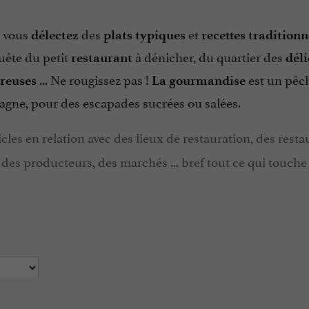
i vous
des
et
délectez
plats typiques
recettes traditionn
quête du petit
à dénicher, du quartier des
restaurant
déli
... Ne rougissez pas !
est un pêc
ureuses
La gourmandise
gne, pour des escapades sucrées ou salées.
icles en relation avec des lieux de restauration, des resta
e, des producteurs, des marchés ... bref tout ce qui touch