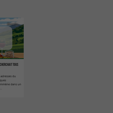
Biarritz
n cherchait tous
s adresses du
iques
 emmène dans un
..