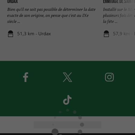
URDAX
Ermitage de Saint
Bien qu'il ne soit pas possible de déterminer la date
Installé sur le Mo
exacte de son origine, on pense que c'est au IXe
plusieurs fois détr
siècle ...
la fête ...
51,3 km - Urdax
57,9 km - 