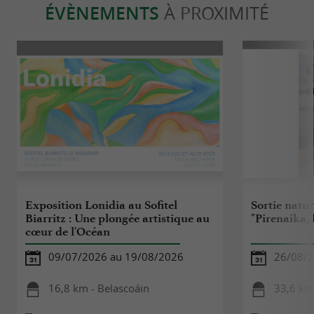
ÉVÈNEMENTS
À PROXIMITÉ
Exposition Lonidia au Sofitel
Sortie natu
Biarritz : Une plongée artistique au
"Pirenaika,
cœur de l'Océan
09/07/2026 au 19/08/2026
26/08/
16,8 km - Belascoáin
33,6 km