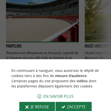
Pampelune
Musée Jorge Oteiz
Pamplona (ou Pampelune en français), capitale de
Musée Jorge Otei
la Navarre, est une ville riche en histoire et en
découvrir l’art c
culture. Fondée ...
Musée Oteiza ...
En continuant à naviguer, vous autorisez le dépôt de
61 m - Pamplona
6,8 km - H
cookies tiers à des fins de
mesure d'audience
.
Certaines pages du site proposent des
vidéos
dont
les plateformes déposent également des cookies.
EN SAVOIR PLUS
JE REFUSE
J'ACCEPTE
NOUS AVONS TESTÉ
POUR VOUS