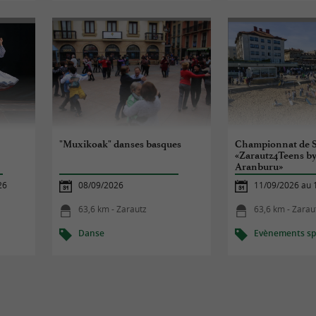
"Muxikoak" danses basques
Championnat de S
«Zarautz4Teens by
Aranburu»
26
08/09/2026
11/09/2026 au 
63,6 km - Zarautz
63,6 km - Zarau
Danse
Evènements spo