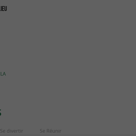
LIEU
 LA
S
Se divertir
Se Réunir