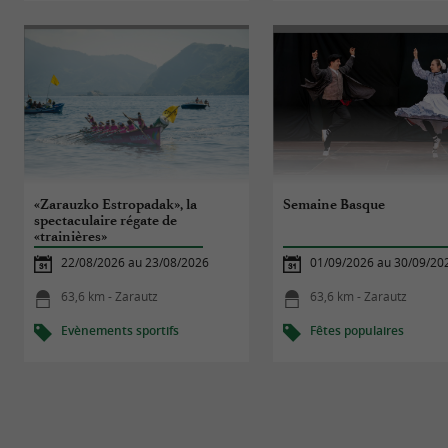
«Zarauzko Estropadak», la
Semaine Basque
spectaculaire régate de
«trainières»
22/08/2026 au 23/08/2026
01/09/2026 au 30/09/20
63,6 km - Zarautz
63,6 km - Zarautz
Evènements sportifs
Fêtes populaires