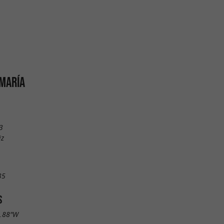
MARÍA
3
iz
35
S
6.88"W