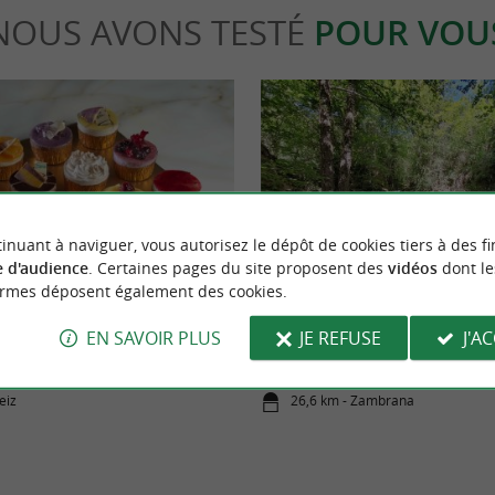
NOUS AVONS TESTÉ
POUR VOU
inuant à naviguer, vous autorisez le dépôt de cookies tiers à des fi
Sportive
 d'audience
. Certaines pages du site proposent des
vidéos
dont le
ormes déposent également des cookies.
, des spécialités culinaires
La Ruta del Agua à Berganzo, un vr
EN SAVOIR PLUS
JE REFUSE
J'A
 du Pays Basque
eiz
26,6 km - Zambrana