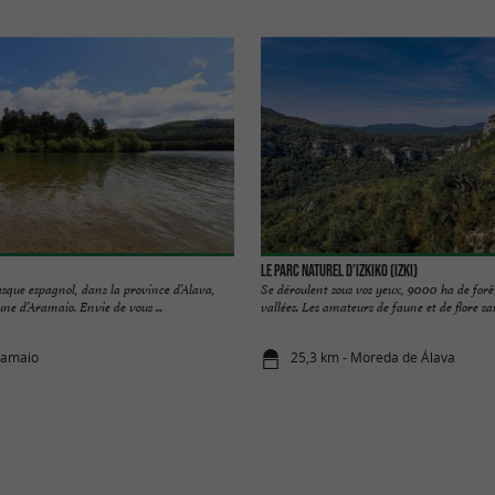
Le Parc Naturel d’Izkiko (Izki)
sque espagnol, dans la province d’Alava,
Se déroulent sous vos yeux, 9000 ha de forê
e d’Aramaio. Envie de vous ...
vallées. Les amateurs de faune et de flore sau
ramaio
25,3 km - Moreda de Álava