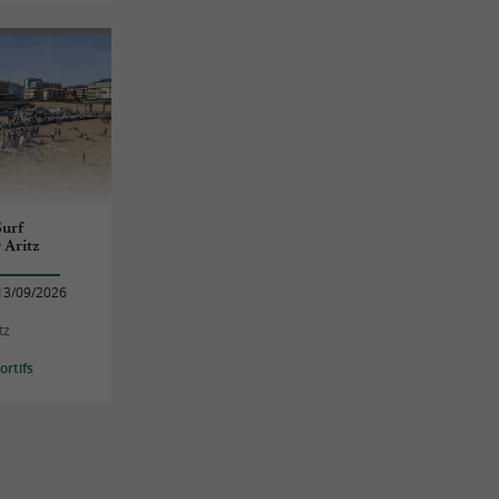
urf
 Aritz
13/09/2026
tz
rtifs