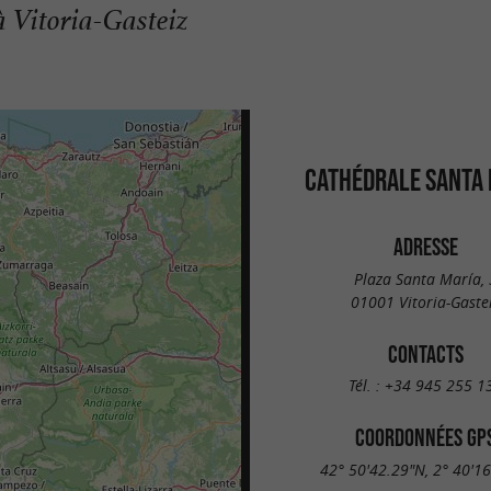
à Vitoria-Gasteiz
CATHÉDRALE SANTA 
ADRESSE
Plaza Santa María, 
01001 Vitoria-Gaste
CONTACTS
Tél. :
+34 945 255 1
COORDONNÉES GP
42° 50'42.29"N, 2° 40'1