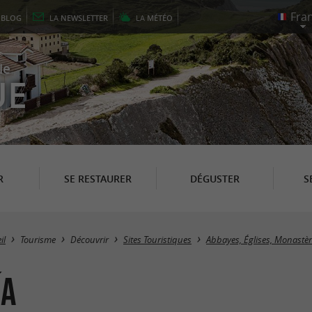
E
BLOG
LA
NEWSLETTER
LA
MÉTÉO
le
UE
R
SE RESTAURER
DÉGUSTER
S
il
Tourisme
Découvrir
Sites Touristiques
Abbayes, Églises, Monastèr
ía