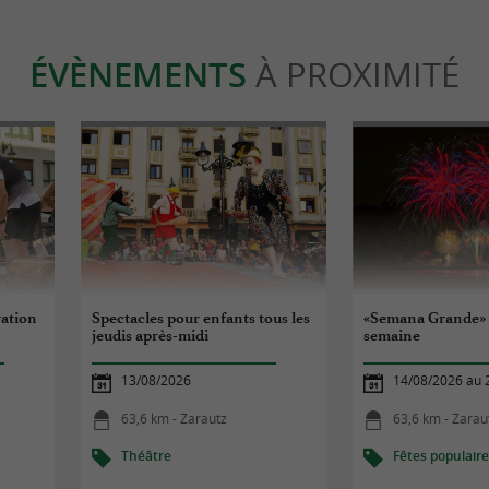
ÉVÈNEMENTS
À PROXIMITÉ
ration
Spectacles pour enfants tous les
«Semana Grande» 
jeudis après-midi
semaine
13/08/2026
14/08/2026 au 
63,6 km - Zarautz
63,6 km - Zarau
Théâtre
Fêtes populair