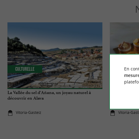
En cont
Culturelle
Gourmande
mesure
platef
La Vallée du sel d’Añana, un joyau naturel à
Confituras Goya
découvrir en Alava
emblématiques
Vitoria-Gasteiz
Vitoria-Gast