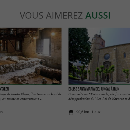
VOUS AIMEREZ
AUSSI
ntalen
Eglise Santa María del Juncal à Irun
age de Santa Elena, il se trouve au bord de
Construite au XVIème siècle, elle fut constr
, on estime sa constructions ...
désapprobation du Vice-Roi de Navarre et de 
un
90,6 km - Haux