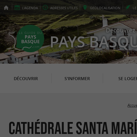
L'
AGENDA
ADRESSES
UTILES
GEO
LOCALISATION
L
Découvrez 
PAYS BASQ
DÉCOUVRIR
S'INFORMER
SE LOGE
Accue
Cathédrale Santa Mar