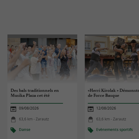
Des bals traditionnels en
«Herri Kirolak » Démonst
Musika Plaza cet été
de Force Basque
09/08/2026
12/08/2026
63,6 km - Zarautz
63,6 km - Zarautz
Danse
Evènements sportifs