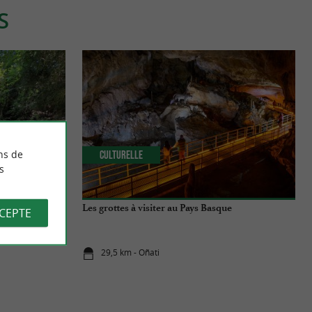
S
ns de
Culturelle
s
ai paradis !
Les grottes à visiter au Pays Basque
CCEPTE
29,5 km - Oñati