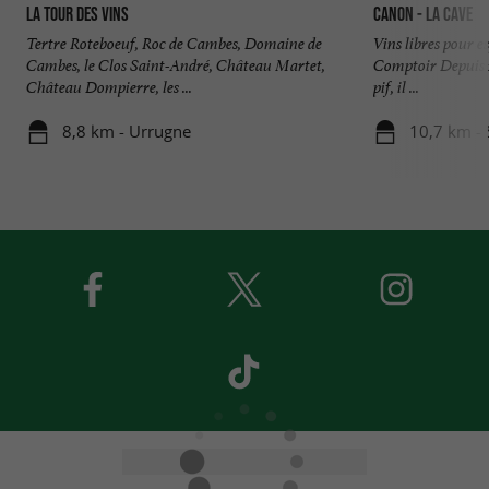
La Tour des Vins
Canon - La Cave
Tertre Roteboeuf, Roc de Cambes, Domaine de
Vins libres pour e
Cambes, le Clos Saint-André, Château Martet,
Comptoir Depuis 
Château Dompierre, les ...
pif, il ...
8,8 km - Urrugne
10,7 km - 