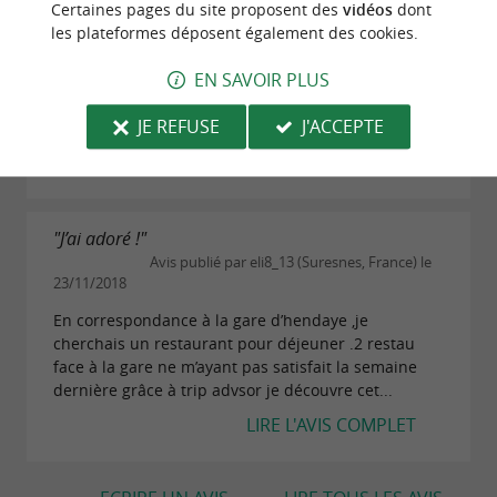
Certaines pages du site proposent des
vidéos
dont
Avis publié par Cloe_021 (Paris, France) le
les plateformes déposent également des cookies.
02/09/2023
EN SAVOIR PLUS
Un immense choix de vin, tous ceux que l’on a gouté
étaient excellents. Resto ou tapas à partager, et un
JE REFUSE
J'ACCEPTE
accueil parfait ! Une super adresse.
LIRE L'AVIS COMPLET
"J’ai adoré !"
Avis publié par eli8_13 (Suresnes, France) le
23/11/2018
En correspondance à la gare d’hendaye ,je
cherchais un restaurant pour déjeuner .2 restau
face à la gare ne m’ayant pas satisfait la semaine
dernière grâce à trip advsor je découvre cet...
LIRE L'AVIS COMPLET