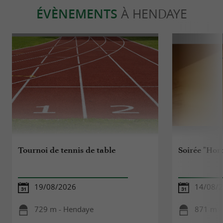
ÉVÈNEMENTS
À HENDAYE
Tournoi de tennis de table
Soirée "Hor
19/08/2026
14/08/
729 m - Hendaye
871 m -