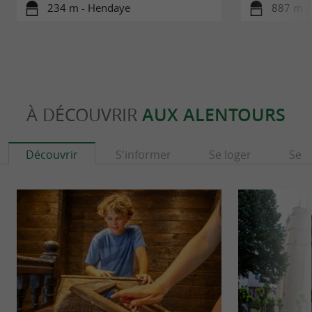
234 m - Hendaye
887 m -
À DÉCOUVRIR
AUX ALENTOURS
Découvrir
S'informer
Se loger
Se r