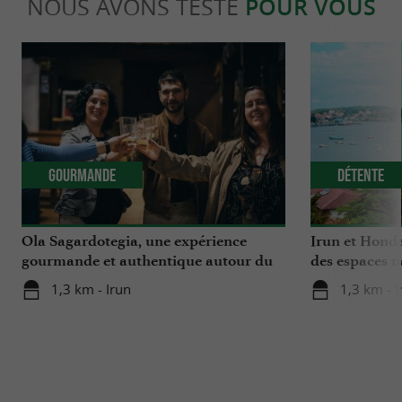
NOUS AVONS TESTÉ
POUR VOUS
Gourmande
Détente
Ola Sagardotegia, une expérience
Irun et Honda
gourmande et authentique autour du
des espaces n
cidre au Pays Basque
Bidassoa
1,3 km - Irun
1,3 km - I