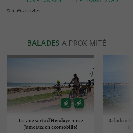
ECRIRE UN AVIS
LIRE TOUS LES AVIS
© TripAdvisor 2026
BALADES
À PROXIMITÉ
La voie verte d'Hendaye aux 2
Balade à Ro
Jumeaux en écomobilité
le