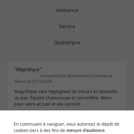
Ambiance
Service
Qualité/prix
"Magnifique"
Avis publié par MariaetRemi (Casablanca,
Maroc) le 27/12/2024
Magnifique cave regorgeant de trésors en bouteille
ou pas. Équipe chaleureuse et conseillère. Merci
pour votre accueil et vos conseils
LIRE L'AVIS COMPLET
En continuant à naviguer, vous autorisez le dépôt de
cookies tiers à des fins de
mesure d'audience
.
"Excellents vins"