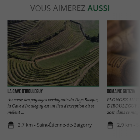
VOUS AIMEREZ
AUSSI
La Cave d'Irouleguy
Domaine Gutizia
Au cœur des paysages verdoyants du Pays Basque,
PLONGEZ AU C
la Cave d'Irouleguy est un lieu d'exception où se
D'IROULEGUY Le
mêlent ...
2011, dans ce magn
2,7 km - Saint-Étienne-de-Baïgorry
2,9 km - S