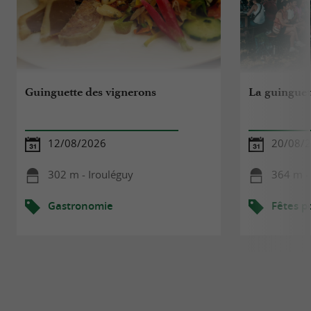
Guinguette des vignerons
La guinguet
12/08/2026
20/08/
302 m - Irouléguy
364 m -
Gastronomie
Fêtes p