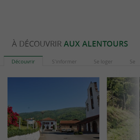
À DÉCOUVRIR
AUX ALENTOURS
Découvrir
S'informer
Se loger
Se r