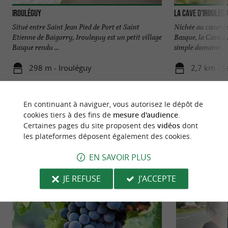
Irouléguy
La Cave d'Irouleg
Situé entre Saint Jean Pied de Port et Saint
Nichée au cœur de
Etienne de Baigorry, Irouleguy est un petit village
Basque, la Cave d'
Basque rendu ...
simple domaine ...
298 m - Irouléguy
2,7 km - S
En continuant à naviguer, vous autorisez le dépôt de
cookies tiers à des fins de
mesure d'audience
.
Certaines pages du site proposent des
vidéos
dont
les plateformes déposent également des cookies.
NOUS AVONS TESTÉ
POUR VOUS
EN SAVOIR PLUS
JE REFUSE
J'ACCEPTE