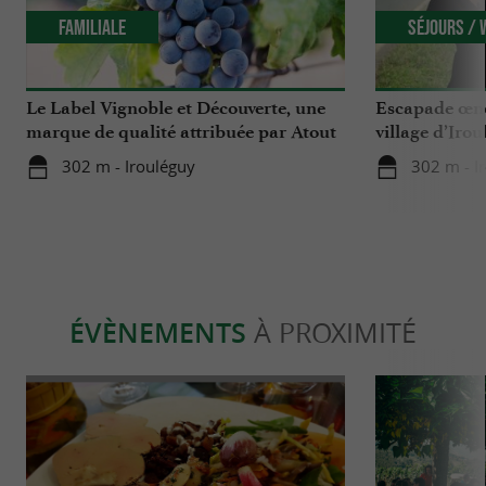
Familiale
Séjours /
Le Label Vignoble et Découverte, une
Escapade œno
marque de qualité attribuée par Atout
village d’Iro
France
302 m - Irouléguy
302 m - I
ÉVÈNEMENTS
À PROXIMITÉ