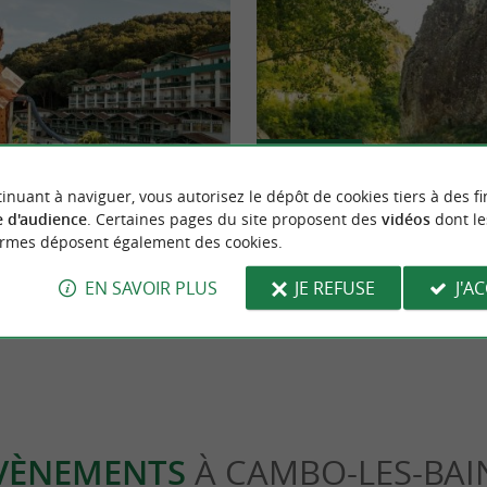
Sportive
inuant à naviguer, vous autorisez le dépôt de cookies tiers à des fi
 d'audience
. Certaines pages du site proposent des
vidéos
dont le
à Cambo-les-Bains : les bienfaits
Balade entre nature et légende bas
ormes déposent également des cookies.
 douce, naturelle et locale
de Roland » à Itxassou
EN SAVOIR PLUS
JE REFUSE
J'A
Bains
3,5 km - Itxassou
VÈNEMENTS
À CAMBO-LES-BAI