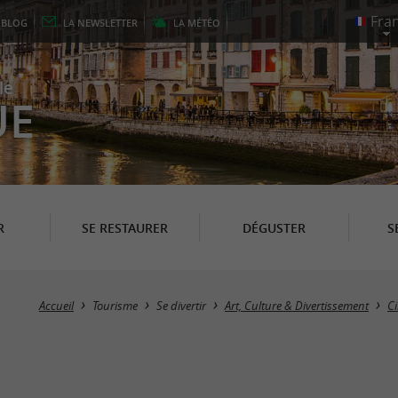
E
BLOG
LA
NEWSLETTER
LA
MÉTÉO
le
UE
R
SE RESTAURER
DÉGUSTER
S
Accueil
Tourisme
Se divertir
Art, Culture & Divertissement
C