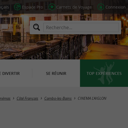
Espace Pro
Carnets de Voyage
Connexion
E DIVERTIR
SE RÉUNIR
TOP EXPÉRIENCES
inémas
Côté Français
Cambo-les-Bains
CINEMA L'AIGLON