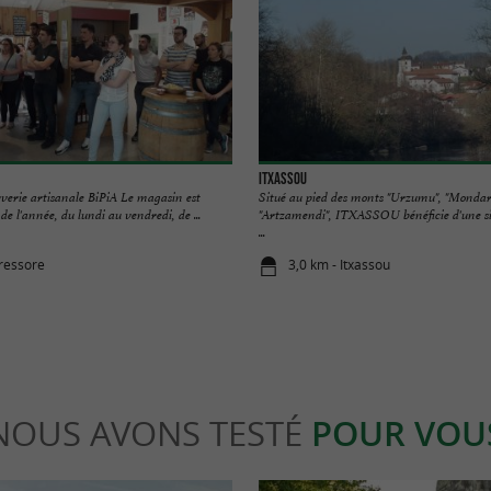
ITXASSOU
rverie artisanale BiPiA Le magasin est
Situé au pied des monts "Urzumu", "Mondar
de l'année, du lundi au vendredi, de ...
"Artzamendi", ITXASSOU bénéficie d'une sit
...
rressore
3,0 km - Itxassou
NOUS AVONS TESTÉ
POUR VOU