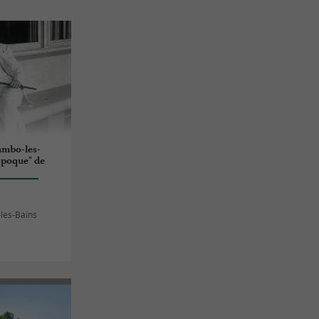
ambo-les-
 Époque" de
les-Bains