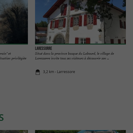
Laressorre
rain" et
Situé dans la province basque du Labourd, le village de
uation privilégiée
Laressorre invite tous ses visiteurs à découvrir son ...
3,2 km - Larressore
S