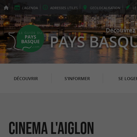
L'
AGENDA
ADRESSES
UTILES
GEO
LOCALISATION
L
Découvrez 
PAYS BASQ
DÉCOUVRIR
S'INFORMER
SE LOGE
CINEMA L'AIGLON