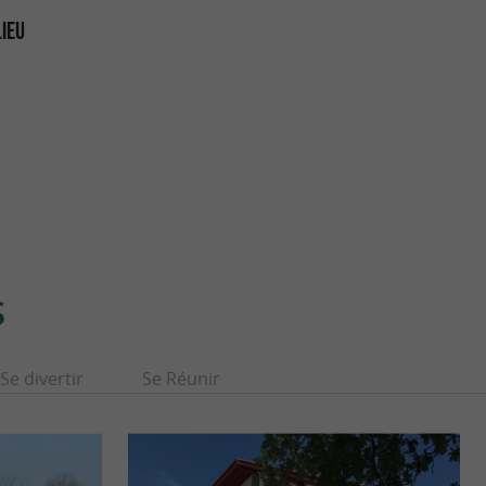
LIEU
S
Se divertir
Se Réunir