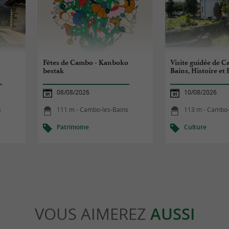
Fêtes de Cambo - Kanboko
Visite guidée de C
bestak
Bains, Histoire et
08/08/2026
10/08/2026
s
111 m - Cambo-les-Bains
113 m - Cambo-
Patrimoine
Culture
VOUS AIMEREZ
AUSSI