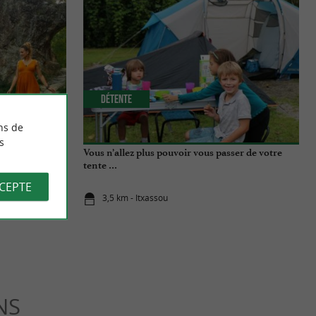
Détente
ns de
s
que : le « Pas
Vous n’allez plus pouvoir vous passer de votre
tente …
CCEPTE
3,5 km - Itxassou
NS