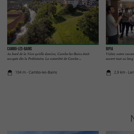
Cambo-les-Bains
BiPia
Au bord de la Nive qu'elle domine, Cambo-les-Bains était
Visitez notre conse
occupée dès la Préhistoire. La notoriété de Cambo ...
ouvert tout au long 
104 m - Cambo-les-Bains
2,9 km - La