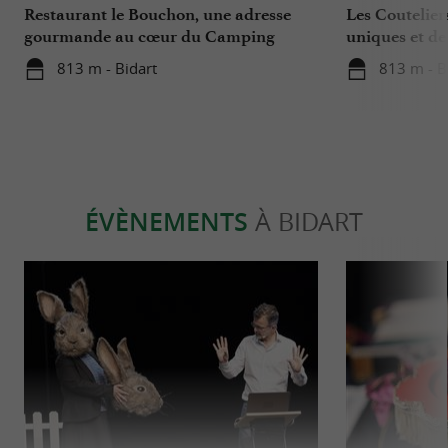
Restaurant le Bouchon, une adresse
Les Coutelier
gourmande au cœur du Camping
uniques et de
Berrua 4* à Bidart
Bidart
813 m - Bidart
813 m - B
ÉVÈNEMENTS
À BIDART