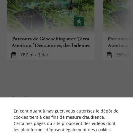
80€ en haute saison (du 1er juin au 31
septembre)
70€ en basse saison (du 1er octobre au 31
mai)
Parcours de Géocaching avec Terra
Parcours d
L’activité se pratiquer à partir de 14 ans avec le
Aventura "Des sources, des baleines
Aventura "L
et des marins"
787 m - Bidart
789 m - 
BSR.
À DÉCOUVRIR
AUX ALENTOURS
En continuant à naviguer, vous autorisez le dépôt de
Découvrir
S'informer
Se loger
Se r
cookies tiers à des fins de
mesure d'audience
.
Certaines pages du site proposent des
vidéos
dont
les plateformes déposent également des cookies.