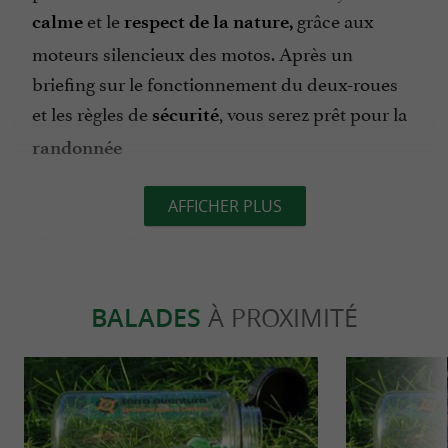
et le
grâce aux
calme
respect de la nature,
moteurs silencieux des motos. Après un
briefing sur le fonctionnement du deux-roues
et les règles de
, vous serez prêt pour la
sécurité
randonnée
AFFICHER PLUS
Temps de l’activité et tarifs
Nous vous accompagnons pour une balade
d’
avec le
et
BALADES
À PROXIMITÉ
environ 2h
briefing de sécurité
l’activité
Pour les tarifs