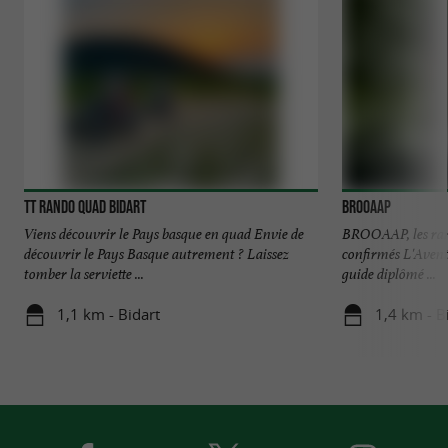
TT Rando Quad Bidart
BROOAAP
Viens découvrir le Pays basque en quad Envie de
BROOAAP, les ran
découvrir le Pays Basque autrement ? Laissez
confirmés L'Avent
tomber la serviette ...
guide diplômé ...
1,1 km - Bidart
1,4 km - B