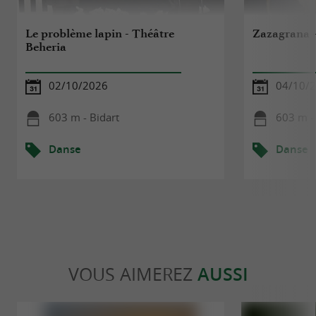
Le problème lapin - Théâtre
Zazagrana -
Beheria
02/10/2026
04/10/
603 m - Bidart
603 m -
Danse
Danse
VOUS AIMEREZ
AUSSI