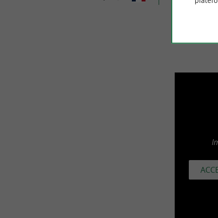
platef
I
ACCE