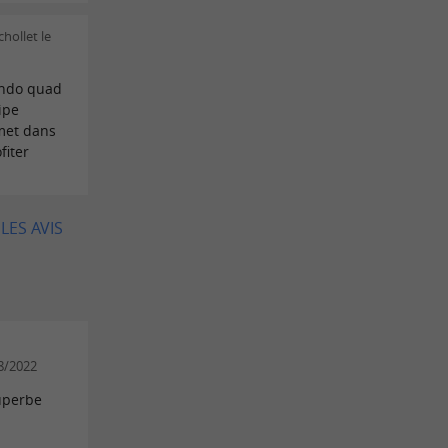
hollet le
ando quad
ipe
 met dans
fiter
LES AVIS
8/2022
uperbe
s