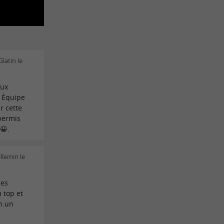
latin le
aux
. Équipe
r cette
permis
😀.
llemin le
des
 top et
on.un