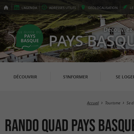
L'
AGENDA
ADRESSES
UTILES
GEO
LOCALISATION
L
Découvrez 
PAYS BASQ
DÉCOUVRIR
S'INFORMER
SE LOGE
Accueil
Tourisme
Se d
Rando Quad Pays Basqu