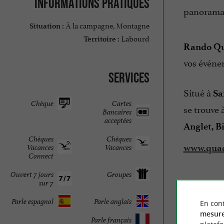
Informations pratiques
panoramas
À la campagne, Montagne
Situation :
Labourd
Territoire :
Rando Qu
vos événem
Services
Situé à
Sa
Chèque
Cartes
se trouve 
Bancaires
acceptées
Anglet, Bi
Chèques
Chèques
www.quad
Vacances
Vacances
Connect
Ouvert 7 jours
Groupes
sur 7
Parle espagnol
Parle anglais
En cont
mesure
Parle français