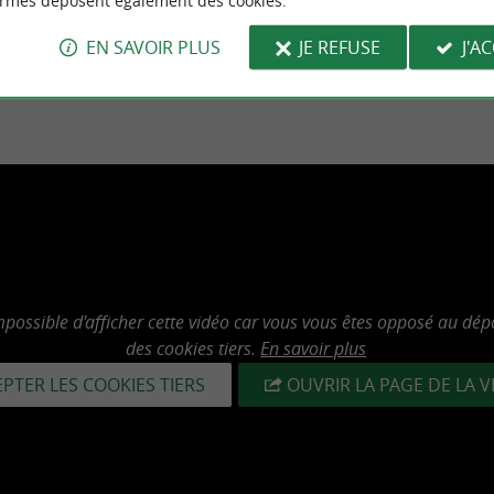
ormes déposent également des cookies.
EN SAVOIR PLUS
JE REFUSE
J'A
mpossible d'afficher cette vidéo car vous vous êtes opposé au dép
des cookies tiers.
En savoir plus
PTER LES COOKIES TIERS
OUVRIR LA PAGE DE LA 