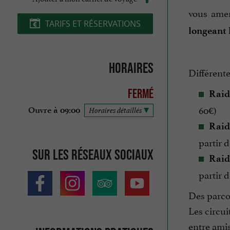
vous ame
TARIFS ET RÉSERVATIONS
longeant 
Horaires
Différent
Fermé
Raid
60€)
Ouvre à 09:00
Horaires détaillés
Raid
partir 
Sur les réseaux sociaux
Raid
partir d
Des parcou
Les circui
entre amis