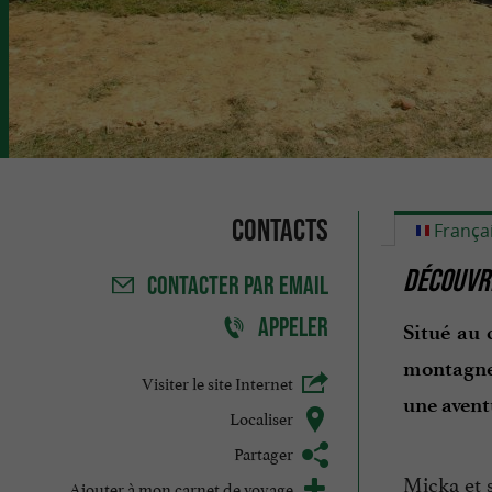
Contacts
França
DÉCOUVRE
CONTACTER
PAR EMAIL
APPELER
Situé au
montagn
Visiter le site Internet
une aventu
Localiser
Partager
Micka et 
Ajouter à mon carnet de voyage