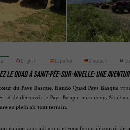
is
English
Español
Deutsch
Eu
Z LE QUAD À SAINT-PÉE-SUR-NIVELLE: UNE AVENTUR
vou
 cœur du Pays Basque, Rando Quad Pays Basque
, et de découvrir le Pays Basque autrement. Situé au p
es
re en plein air tout terrain.
son équipe vous initieront et vous feront découvrir de
m