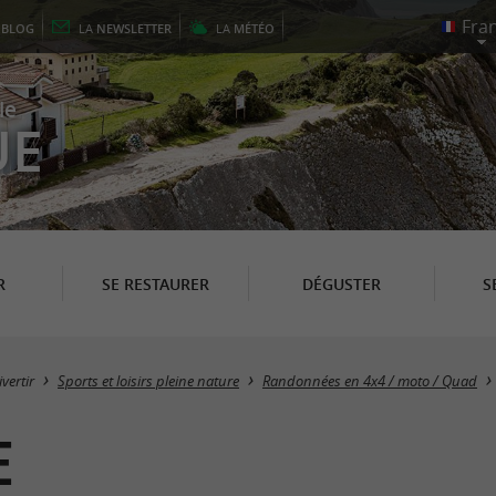
E
BLOG
LA
NEWSLETTER
LA
MÉTÉO
le
UE
R
SE RESTAURER
DÉGUSTER
S
ivertir
Sports et loisirs pleine nature
Randonnées en 4x4 / moto / Quad
e