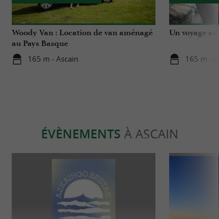
Woody Van : Location de van aménagé
Un voyage au 
au Pays Basque
165 m - Ascain
165 m - A
ÉVÈNEMENTS
À ASCAIN