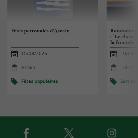
Fêtes patronales d'Ascain
Randonnée 
: "Le chemin
la frontale 
15/08/2026
10/08/
Ascain
160 m -
Fêtes populaires
Sorties