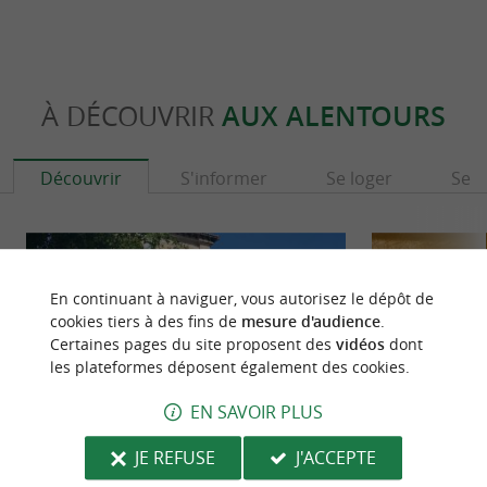
À DÉCOUVRIR
AUX ALENTOURS
Découvrir
S'informer
Se loger
Se r
En continuant à naviguer, vous autorisez le dépôt de
cookies tiers à des fins de
mesure d'audience
.
Certaines pages du site proposent des
vidéos
dont
les plateformes déposent également des cookies.
EN SAVOIR PLUS
JE REFUSE
J'ACCEPTE
Ascain
Lartigue 1910