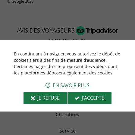
© Google 2026
AVIS DES VOYAGEURS
CAMPING ERREKA
En continuant à naviguer, vous autorisez le dépôt de
678 avis
cookies tiers à des fins de
mesure d'audience
.
Certaines pages du site proposent des
vidéos
dont
RÉSUMÉ DES NOTES
les plateformes déposent également des cookies.
Emplacement
EN SAVOIR PLUS
JE REFUSE
J'ACCEPTE
Literie
Chambres
Service