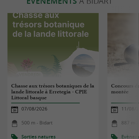
ÉVÈNEMENTS
À BIDART
Chasse aux trésors botaniques de la
Concours de
lande littorale à Erretegia - CPIE
montée
Littoral basque
07/08/2026
11/08/
500 m - Bidart
887 m -
Sorties natures
Evèneme