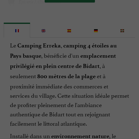
Epicerie / Alimentation
Espèces
Groupes
Internet : WIFI
Le
,
Camping Erreka
camping 4 étoiles au
Jardin
, bénéficie d'un
Pays basque
emplacement
Jeux pour enfants
, à
privilégié en plein centre de Bidart
Lave Linge
seulement
et à
800 mètres de la plage
Location de Mobil Homes
proximité immédiate des commerces et
Location de draps
services du village. Cette situation idéale permet
Micro Ondes
de profiter pleinement de l'ambiance
Ouvert 7 jours sur 7
authentique de Bidart tout en rejoignant
Parking
facilement le littoral atlantique.
Parle anglais
Installé dans un
, le
environnement nature