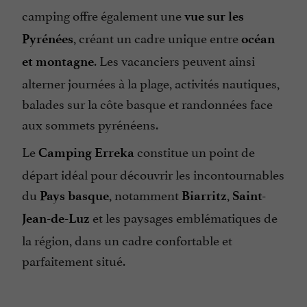
Parle espagnol
camping offre également une
vue sur les
Parle français
, créant un cadre unique entre
Pyrénées
océan
. Les vacanciers peuvent ainsi
Ping pong
et montagne
alterner journées à la plage, activités nautiques,
Piscine
balades sur la côte basque et randonnées face
Piscine chauffée
aux sommets pyrénéens.
Plats cuisinés à emporter
Le
constitue un point de
Camping Erreka
Restaurant
départ idéal pour découvrir les incontournables
Snack
du
, notamment
,
Pays basque
Biarritz
Saint-
Terrasse
et les paysages emblématiques de
Jean-de-Luz
Vue sur la montagne
la région, dans un cadre confortable et
parfaitement situé.