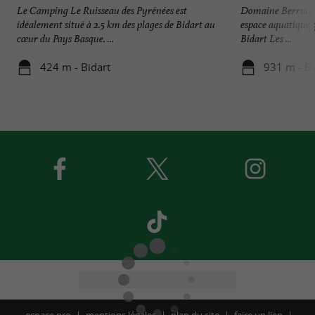
Le Camping Le Ruisseau des Pyrénées est
Domaine Berrua, u
idéalement situé à 2.5 km des plages de Bidart au
espace aquatique q
cœur du Pays Basque. ...
Bidart Les ...
424 m - Bidart
931 m - Bi