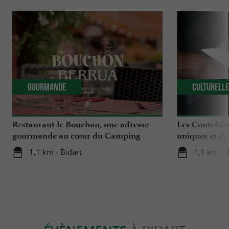
Gourmande
Culturell
Restaurant le Bouchon, une adresse
Les Coutelier
gourmande au cœur du Camping
uniques et de
Berrua 4* à Bidart
Bidart
1,1 km - Bidart
1,1 km - B