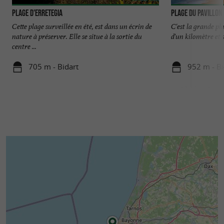
Plage d'Erretegia
Plage du Pavillon
Cette plage surveillée en été, est dans un écrin de
C'est la grande pla
nature à préserver. Elle se situe à la sortie du
d'un kilomètre et so
centre ...
705 m - Bidart
952 m - Bi