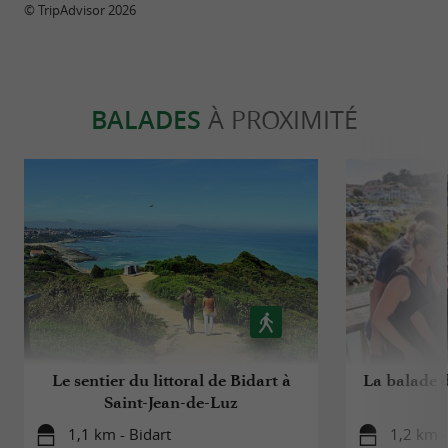
© TripAdvisor 2026
BALADES
À PROXIMITÉ
Le sentier du littoral de Bidart à
La balade 
Saint-Jean-de-Luz
1,1 km - Bidart
1,2 km -