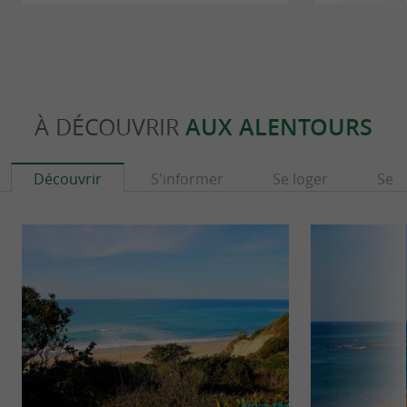
À DÉCOUVRIR
AUX ALENTOURS
Découvrir
S'informer
Se loger
Se r