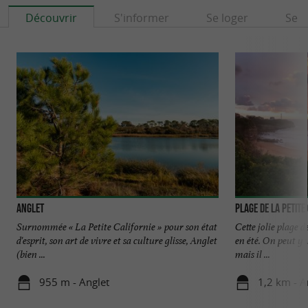
Découvrir
S'informer
Se loger
Se r
Anglet
Plage de la petit
Surnommée « La Petite Californie » pour son état
Cette jolie plage 
d'esprit, son art de vivre et sa culture glisse, Anglet
en été. On peut y v
(bien ...
mais il ...
955 m - Anglet
1,2 km - A