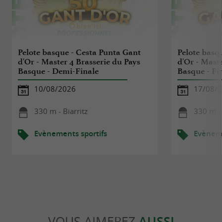
Pelote basque - Cesta Punta Gant
Pelote basq
d'Or - Master 4 Brasserie du Pays
d'Or - Maste
Basque - Demi-Finale
Basque - Fi
10/08/2026
17/08/
330 m - Biarritz
330 m - 
Evènements sportifs
Evèneme
VOUS AIMEREZ
AUSSI