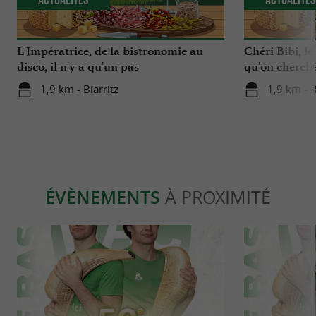
L'Impératrice, de la bistronomie au
Chéri Bibi, le
disco, il n'y a qu'un pas
qu'on chercha
1,9 km - Biarritz
1,9 km - B
ÉVÈNEMENTS
À PROXIMITÉ