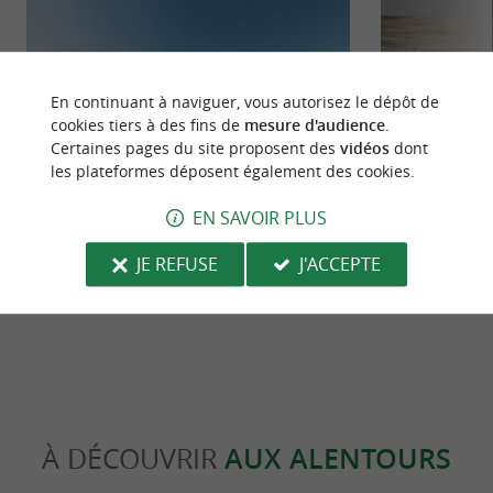
En continuant à naviguer, vous autorisez le dépôt de
cookies tiers à des fins de
mesure d'audience
.
Certaines pages du site proposent des
vidéos
dont
les plateformes déposent également des cookies.
EN SAVOIR PLUS
Promenade des Falaises
La Vélo
JE REFUSE
J'ACCEPTE
1,4 km - Anglet
1,9 km -
À DÉCOUVRIR
AUX ALENTOURS