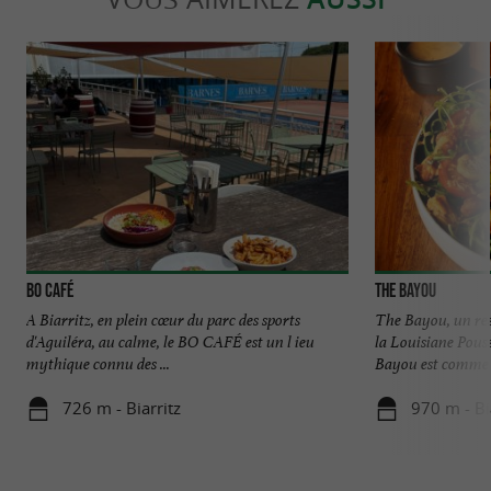
BO CAFÉ
The Bayou
A Biarritz, en plein cœur du parc des sports
The Bayou, un res
d'Aguiléra, au calme, le BO CAFÉ est un l ieu
la Louisiane Pouss
mythique connu des ...
Bayou est comme .
726 m - Biarritz
970 m - Bi