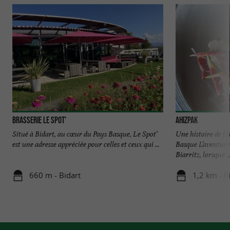
Brasserie le Spot'
Ahizpak
Situé à Bidart, au cœur du Pays Basque, Le Spot’
Une histoire de fa
est une adresse appréciée pour celles et ceux qui ...
Basque L’aventur
Biarritz, lorsque ..
660 m - Bidart
1,2 km - B