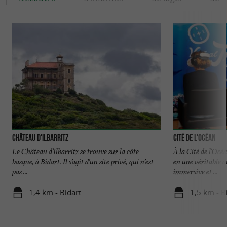
Château d'Ilbarritz
Cité de l'Océan
Le Château d’Ilbarritz se trouve sur la côte
À la Cité de l'Océ
basque, à Bidart. Il s’agit d’un site privé, qui n’est
en une véritable a
pas ...
immersive et ...
1,4 km - Bidart
1,5 km - Bi