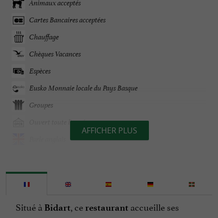
Animaux acceptés
Cartes Bancaires acceptées
Chauffage
Chèques Vacances
Espèces
Eusko Monnaie locale du Pays Basque
Groupes
Ouvert toute l'année
AFFICHER PLUS
Parle anglais
Plats cuisinés à emporter
Terrasse
Tickets Restaurant
Situé à
, ce
accueille ses
Bidart
restaurant
Téléphone