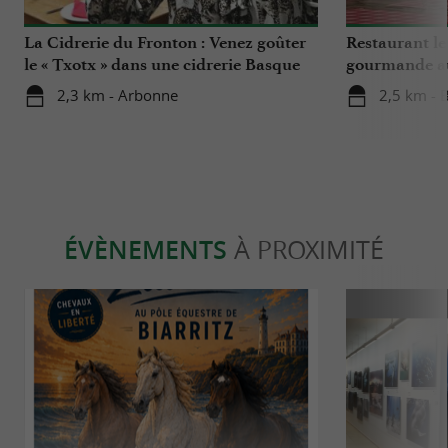
La Cidrerie du Fronton : Venez goûter
Restaurant l
le « Txotx » dans une cidrerie Basque
gourmande a
Berrua 4* à B
2,3 km - Arbonne
2,5 km - B
ÉVÈNEMENTS
À PROXIMITÉ