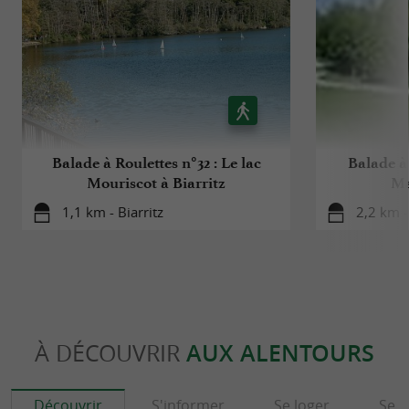
Balade à Roulettes n°32 : Le lac
Balade à 
Mouriscot à Biarritz
Ma
1,1 km - Biarritz
2,2 km -
À DÉCOUVRIR
AUX ALENTOURS
Découvrir
S'informer
Se loger
Se r