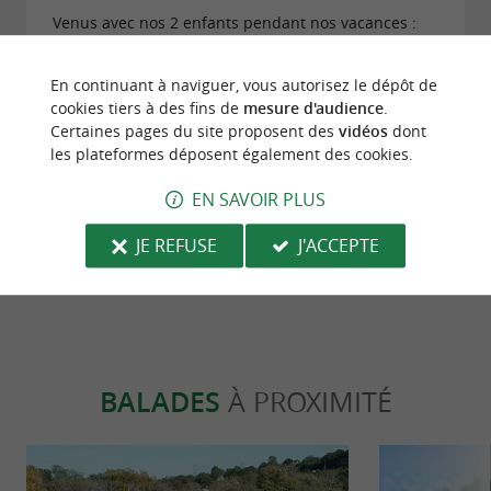
Venus avec nos 2 enfants pendant nos vacances :
Quelle belle surprise ! Un accueil très chaleureux.
Des produits frais cuisinés à merveille, des tapas
En continuant à naviguer, vous autorisez le dépôt de
jusqu'au dessert. On s'est régalés tous les 4. On a
cookies tiers à des fins de
mesure d'audience
.
passé un très bon moment, en toute simplicité. Un
Certaines pages du site proposent des
vidéos
dont
restaurant qui paye cruellement son emplacement
les plateformes déposent également des cookies.
non touristique mais qui mérite d'être connu de
tous !
EN SAVOIR PLUS
ECRIRE UN AVIS
LIRE TOUS LES AVIS
JE REFUSE
J'ACCEPTE
© Google 2026
BALADES
À PROXIMITÉ