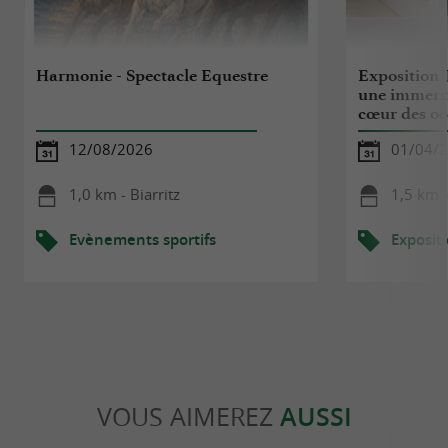
Harmonie - Spectacle Equestre
Exposition 
une immers
cœur des o
12/08/2026
01/04/2
1,0 km - Biarritz
1,5 km -
Evènements sportifs
Exposit
VOUS AIMEREZ
AUSSI