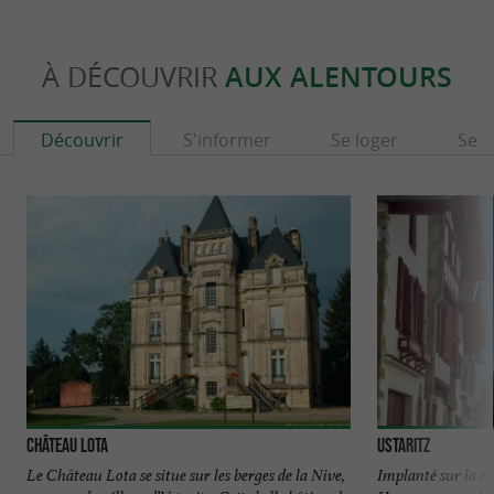
À DÉCOUVRIR
AUX ALENTOURS
Découvrir
S'informer
Se loger
Se r
Château Lota
Ustaritz
Le Château Lota se situe sur les berges de la Nive,
Implanté sur la ro