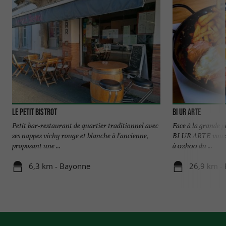
Le Petit Bistrot
Bi Ur Arte
Petit bar-restaurant de quartier traditionnel avec
Face à la grande p
ses nappes vichy rouge et blanche à l'ancienne,
BI UR ARTE vous a
proposant une ...
à 02h00 du ...
6,3 km - Bayonne
26,9 km -