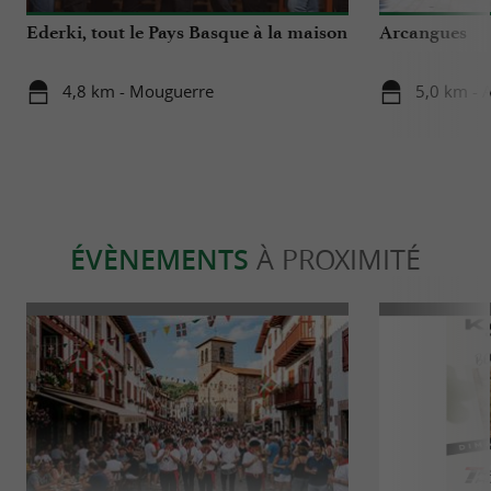
Ederki, tout le Pays Basque à la maison
Arcangues
4,8 km - Mouguerre
5,0 km - 
ÉVÈNEMENTS
À PROXIMITÉ