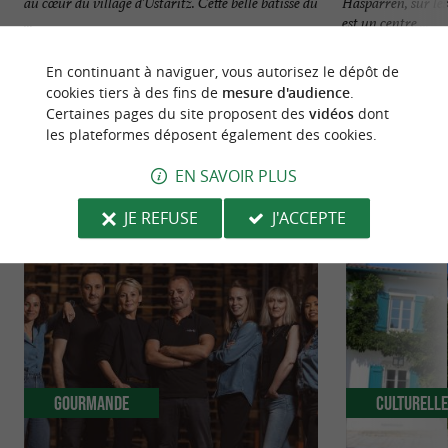
au cœur du village d’Ustaritz. Cette belle bâtisse du
Hasparren, sur les
...
est un centre ...
4,4 km - Ustaritz
4,5 km - U
En continuant à naviguer, vous autorisez le dépôt de
cookies tiers à des fins de
mesure d'audience
.
Certaines pages du site proposent des
vidéos
dont
les plateformes déposent également des cookies.
EN SAVOIR PLUS
NOUS AVONS TESTÉ
POUR VOUS
JE REFUSE
J'ACCEPTE
Gourmande
Culturell