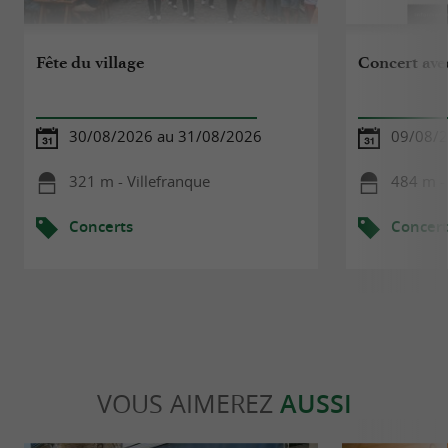
Fête du village
Concert ave
30/08/2026 au 31/08/2026
09/08/
321 m - Villefranque
484 m - 
Concerts
Concert
VOUS AIMEREZ
AUSSI