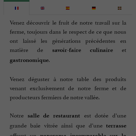
Parking
Parle anglais
Venez découvrir le fruit de notre travail sur la
Parle basque
ferme, toujours dans le respect de ce que nous
Parle espagnol
ont laissé les générations précédentes en
Spécialites
matière de
et
savoir-faire culinaire
Terrasse
.
gastronomique
Vue sur la montagne
Venez déguster à notre table des produits
venant exclusivement de notre ferme et de
producteurs fermiers de notre vallée.
Notre
est dotée d’une
salle de restaurant
grande baie vitrée ainsi que d’une
terrasse
offrant un
panorama incomparable sur la