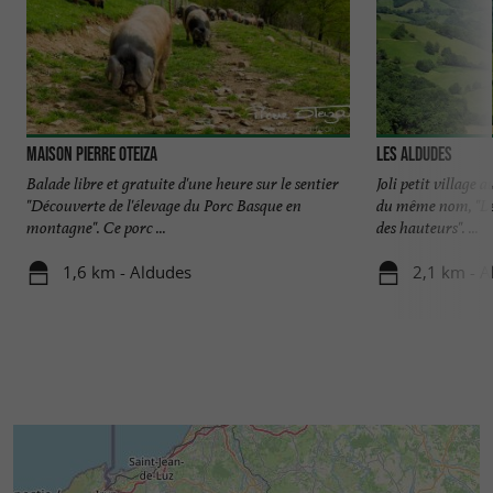
Maison Pierre Oteiza
Les Aldudes
Balade libre et gratuite d'une heure sur le sentier
Joli petit village
"Découverte de l'élevage du Porc Basque en
du même nom, "Les
montagne". Ce porc ...
des hauteurs". ...
1,6 km - Aldudes
2,1 km - A