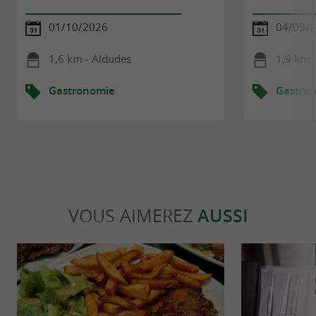
01/10/2026
04/09/
1,6 km - Aldudes
1,9 km 
Gastronomie
Gastro
VOUS AIMEREZ
AUSSI