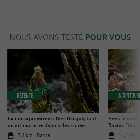
NOUS AVONS TESTÉ
POUR VOUS
Détente
Incontour
La maroquinerie au Pays Basque, tout
Vivez le meill
un art conservé depuis des années
Baztan Bidas
7,4 km - Banca
14,2 km -