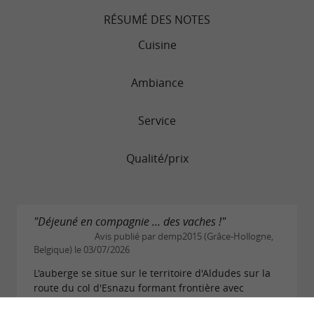
RÉSUMÉ DES NOTES
Cuisine
Ambiance
Service
Qualité/prix
"Déjeuné en compagnie … des vaches !"
Avis publié par demp2015 (Grâce-Hollogne,
Belgique) le 03/07/2026
L'auberge se situe sur le territoire d'Aldudes sur la
route du col d'Esnazu formant frontière avec
l'Espagne. Nous avons mangé sur la terrasse dans