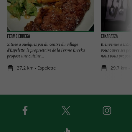
Ferme Erreka
Ezkaratza
Située à quelques pas du centre du village
Bienvenue à EZK
d'Espelette, le propriétaire de la Ferme Erreka
vous ouvre ses por
propose une cuisine ...
nous vous proposon
27,2 km - Espelette
29,7 km - 