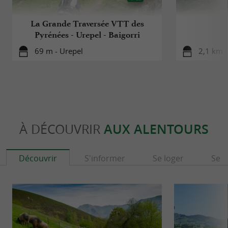
La Grande Traversée VTT des
Pyrénées - Urepel - Baigorri
69 m - Urepel
2,1 km 
À DÉCOUVRIR
AUX ALENTOURS
Découvrir
S'informer
Se loger
Se r