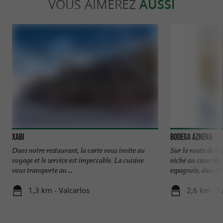
VOUS AIMEREZ
AUSSI
Xabi
Bodega Azkena
Dans notre restaurant, la carte vous invite au
Sur la route de S
voyage et le service est impeccable. La cuisine
niché au cœur des
vous transporte au ...
espagnole, dans le .
1,3 km - Valcarlos
2,6 km - V