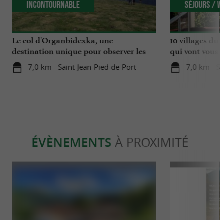
Incontournable
Séjours /
Le col d'Organbidexka, une
10 villages d
destination unique pour observer les
qui vont vous 
oiseaux au Pays Basque
7,0 km - Saint-Jean-Pied-de-Port
7,0 km - S
ÉVÈNEMENTS
À PROXIMITÉ