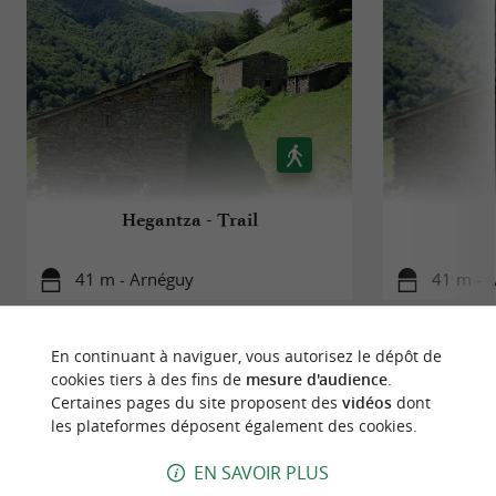
À RETROUVER SUR
LE BLOG DU
GUIDE DU PAYS BASQUE
...
Venta Peio, les meilleurs centres commerciaux
de la frontière basque
Hegantza - Trail
41 m - Arnéguy
41 m - 
En continuant à naviguer, vous autorisez le dépôt de
cookies tiers à des fins de
mesure d'audience
.
Certaines pages du site proposent des
vidéos
dont
les plateformes déposent également des cookies.
À DÉCOUVRIR
AUX ALENTOURS
EN SAVOIR PLUS