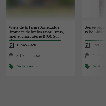
Visite de la ferme Ametzalde
Soirée repas
(fromage de brebis Ossau Iraty,
Peko Eluxa
miel et charcuterie BIO). Sur
réservation
14/08/2026
08/08/
3,1 km - Lasse
4,4 km -
Gastronomie
Gastro