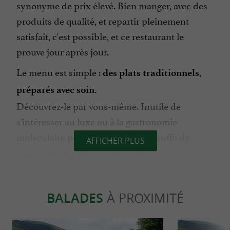
synonyme de prix élevé. Bien manger, avec des
produits de qualité, et repartir pleinement
satisfait, c'est possible, et ce restaurant le
prouve jour après jour.
Le menu est simple :
,
des plats traditionnels
préparés avec soin.
Découvrez-le par vous-même. Inutile de
s'intéresser au luxe ou à la gastronomie
moléculaire
. Il suffit de
pour bien manger
AFFICHER PLUS
trouver un endroit comme celui-ci, où tout a
meilleur goût et où le cadre sublime
l'expérience.
BALADES
À PROXIMITÉ