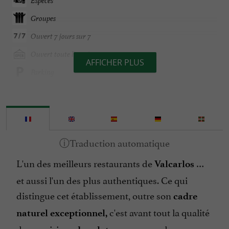
Espèces
Groupes
Ouvert 7 jours sur 7
Ouvert toute l'année
AFFICHER PLUS
Parking
Parle basque
Parle espagnol
Parle français
Spécialites
L'un des meilleurs restaurants de
…
Téléphone
Valcarlos
et aussi l'un des plus authentiques. Ce qui
Vue sur la montagne
distingue cet établissement, outre son
cadre
c'est avant tout la qualité
naturel exceptionnel,
de sa cuisine :
, des