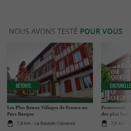
NOUS AVONS TESTÉ
POUR VOUS
Détente
Culturell
Les Plus Beaux Villages de France au
Promenade à 
Pays Basque
des plus beau
7,8 km - La Bastide-Clairence
7,8 km - L