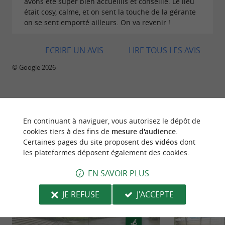
avons été super bien accueillis et conseillé. Le lieu
hebdomadaires, vous pourrez chiner des
était cosy, calme, et on sent la touche de la gérante
on se sent emporté ailleurs. On va revenir !
et des
cadeaux faits main
créations
en boutique. Chez
artisanales uniques
ECRIRE UN AVIS
LIRE TOUS LES AVIS
, chaque visiteur repart avec un
Tcréatif
objet
© Google 2026
ou une
, ancrant ainsi ce
personnalisé
émotion
salon de thé créatif au Pays Basque.
BALADES
À PROXIMITÉ
En continuant à naviguer, vous autorisez le dépôt de
cookies tiers à des fins de
mesure d'audience
.
Certaines pages du site proposent des
vidéos
dont
les plateformes déposent également des cookies.
EN SAVOIR PLUS
JE REFUSE
J'ACCEPTE