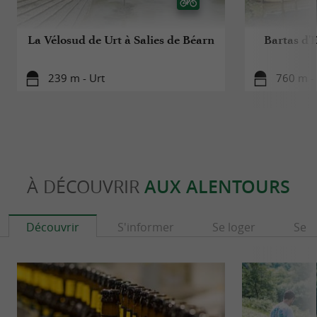
La Vélosud de Urt à Salies de Béarn
Bartas d'E
239 m - Urt
760 m - 
À DÉCOUVRIR
AUX ALENTOURS
Découvrir
S'informer
Se loger
Se r