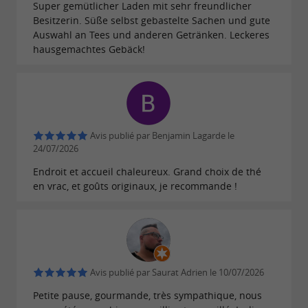
Super gemütlicher Laden mit sehr freundlicher
Besitzerin. Süße selbst gebastelte Sachen und gute
Ateliers créatifs et artisanat : libérez
Auswahl an Tees und anderen Getränken. Leckeres
votre talent
hausgemachtes Gebäck!
Sous l'œil bienveillant d'
, l'espace se
Aurora
transforme en un laboratoire d'idées pour tous
les âges (dès 6 ans). Que vous soyez débutants
Avis publié par Benjamin Lagarde le
ou passionnés, les
couvrent un
ateliers créatifs
24/07/2026
spectre infini :
cours de dessin et peinture,
Endroit et accueil chaleureux. Grand choix de thé
en vrac, et goûts originaux, je recommande !
macramé, art floral, couture ou encore
.
crochet
C’est aussi le lieu idéal pour organiser un
, un EVJF créatif ou une
anniversaire original
Avis publié par Saurat Adrien le 10/07/2026
Baby Shower mémorable. Entre deux coups de
Petite pause, gourmande, très sympathique, nous
pinceau lors des séances de dessin