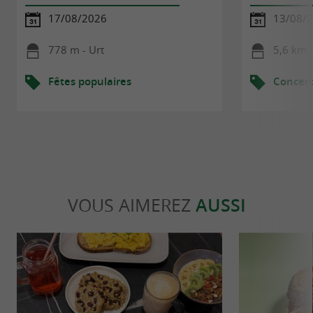
17/08/2026
13/08/
778 m - Urt
5,6 km -
Fêtes populaires
Concert
VOUS AIMEREZ
AUSSI