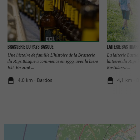
Brasserie du Pays Basque
Laiterie Bastidar
Une histoire de famille L'histoire de la Brasserie
La laiterie Bastida
du Pays Basque a commencé en 1999, avec la bière
laitières du Pays b
Eki. En 2016 ...
Bastidarra ...
4,0 km - Bardos
4,1 km - 