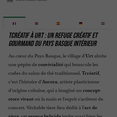
TCRÉATIF À URT : UN REFUGE CRÉATIF ET
GOURMAND DU PAYS BASQUE INTÉRIEUR
Au cœur du Pays Basque, le village d’
abrite
Urt
une pépite de
qui bouscule les
convivialité
codes du salon de thé traditionnel.
,
Tcréatif
c’est l’histoire d’
, artiste plasticienne
Aurora
d’origine cubaine, qui a imaginé un
concept-
où la main et l'esprit s'activent de
store vivant
concert. Véritable tiers-lieu dédié à l’
art de
, cet
invite aussi bien les
vivre
espace hybride