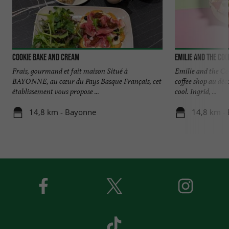
Cookie Bake and Cream
Emilie and the Coo
Frais, gourmand et fait maison Situé à
Emilie and the Co
BAYONNE, au cœur du Pays Basque Français, cet
coffee shop au déco
établissement vous propose ...
cool. Ingrid, ...
14,8 km - Bayonne
14,8 km -