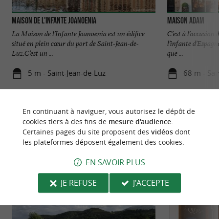
Maison de l'Infante Joanoenia
Maison Adam
La Maison de l’Infante Joanoenia est un édifice
C’est à l’occasion
situé en plein cœur du port de Saint-Jean-de-
l’infante d’Espagn
Luz.C’est un ...
que ...
5 m - Saint-Jean-de-Luz
68 m - Sai
En continuant à naviguer, vous autorisez le dépôt de
cookies tiers à des fins de
mesure d'audience
.
Certaines pages du site proposent des
vidéos
dont
les plateformes déposent également des cookies.
NOUS AVONS TESTÉ
POUR VOUS
EN SAVOIR PLUS
JE REFUSE
J'ACCEPTE