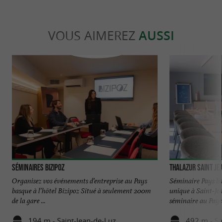
VOUS AIMEREZ
AUSSI
Séminaires Bizipoz
Thalazur Saint Je
Organisez vos événements d’entreprise au Pays
Séminaire Pays ba
basque à l’hôtel Bizipoz Situé à seulement 200m
unique à Saint-J
de la gare ...
séminaire au Pays 
194 m - Saint-Jean-de-Luz
492 m - Sa