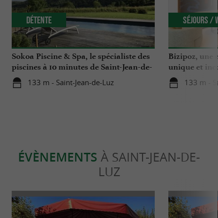
Détente
Séjours /
Sokoa Piscine & Spa, le spécialiste des
Bizipoz, une e
piscines à 10 minutes de Saint-Jean-de-
unique et inc
Luz
côte basque
133 m - Saint-Jean-de-Luz
133 m - S
ÉVÈNEMENTS
À SAINT-JEAN-DE-
LUZ