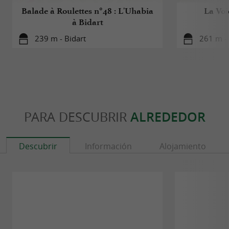
Balade à Roulettes n°48 : L'Uhabia
La Voi
à Bidart
239 m - Bidart
261 m - 
PARA DESCUBRIR
ALREDEDOR
Descubrir
Información
Alojamiento