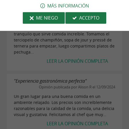
el País Vasco,
que combina relax, deporte y
MÁS INFORMACIÓN
amable."
.
descubrimiento
Opinión publicada por Z2285NLjamesm
ME NIEGO
ACCEPTO
(Lancing, Reino Unido) el 16/10/2024
El restaurante de Kaliko es un espacio muy
tranquilo que sirve comida increíble. Tomamos el
ENCUÉNTRELO EN
EL BLOG DE
terciopelo de champiñón, sopa de jour y pressé de
ternera para empezar, luego compartimos platos de
GUIDE DU PAYS BASQUE
...
pechuga...
LEER LA OPINIÓN COMPLETA
Kaliko, un hotel-restaurante idealmente situado
entre el oceano y el río en Bidart
"Experiencia gastronómica perfecta"
Opinión publicada por Alison R el 12/09/2024
Un gran lugar para una buena comida en un
ambiente relajado. Los precios son increíblemente
razonables para la calidad de la comida, una delicia
visual y gustativa. Felicitamos al chef que muy...
LEER LA OPINIÓN COMPLETA