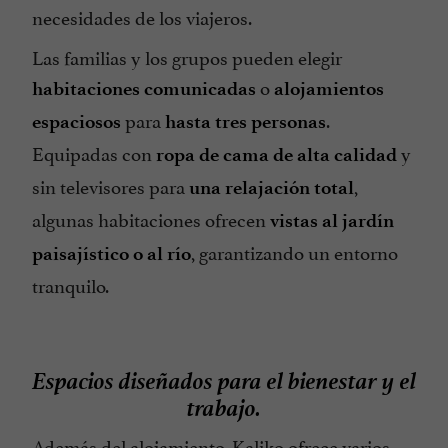
necesidades de los viajeros.
Sauna / Baño turco
Las familias y los grupos pueden elegir
Se habla Español
o
habitaciones comunicadas
alojamientos
Se habla Inglés
para
.
espaciosos
hasta tres personas
Tarjetas de Crédito admitidas
Equipadas con
y
ropa de cama de alta calidad
Televisor : no
sin televisores para
,
una relajación total
algunas habitaciones ofrecen
vistas al jardín
, garantizando un entorno
paisajístico o al río
tranquilo.
Espacios diseñados para el bienestar y el
trabajo.
Además del alojamiento, Kaliko ofrece varios