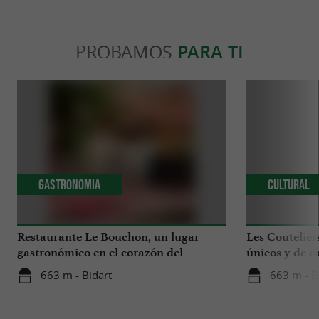
PROBAMOS
PARA TI
Gastronomia
Cultural
Restaurante Le Bouchon, un lugar
Les Coutelier
gastronómico en el corazón del
únicos y de c
Camping 4* Berrua en Bidart
Bidart
663 m - Bidart
663 m - B