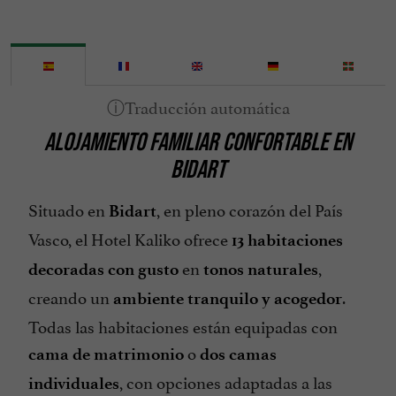
Euko Moneda local del País Vasco
Grupos
Habitación para personas con movilidad reducida
Internet : WIFI
ALOJAMIENTO FAMILIAR CONFORTABLE EN
Jardín
BIDART
Juegos para niños
Muebles de Jardín
Situado en
, en pleno corazón del País
Bidart
Parking
Vasco, el Hotel Kaliko ofrece
13 habitaciones
Piscina
en
,
decoradas con gusto
tonos naturales
creando un
.
Piscina caliente
ambiente tranquilo y acogedor
Todas las habitaciones están equipadas con
Restaurante
o
cama de matrimonio
dos camas
Ropa de Cama Incluida
, con opciones adaptadas a las
individuales
Sala de Seminarios