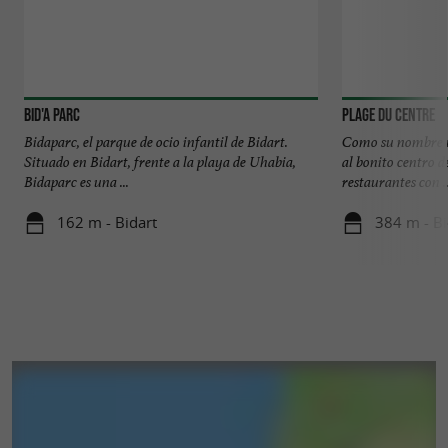
Bid'A Parc
Plage du Centre
Bidaparc, el parque de ocio infantil de Bidart.
Como su nombre in
Situado en Bidart, frente a la playa de Uhabia,
al bonito centro d
Bidaparc es una ...
restaurantes con ..
162 m - Bidart
384 m - Bi