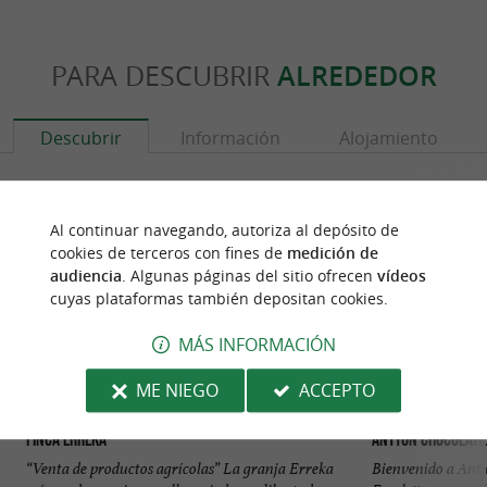
PARA DESCUBRIR
ALREDEDOR
Descubrir
Información
Alojamiento
Al continuar navegando, autoriza al depósito de
cookies de terceros con fines de
medición de
audiencia
. Algunas páginas del sitio ofrecen
vídeos
cuyas plataformas también depositan cookies.
MÁS INFORMACIÓN
ME NIEGO
ACCEPTO
Finca Erreka
Antton Chocolati
“Venta de productos agrícolas” La granja Erreka
Bienvenido a Antt