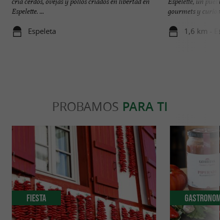
cría cerdos, ovejas y pollos criados en libertad en
Espelette, un pueb
Espelette. ...
gourmets y curioso
Espeleta
1,6 km - E
PROBAMOS
PARA TI
Fiesta
Gastronom