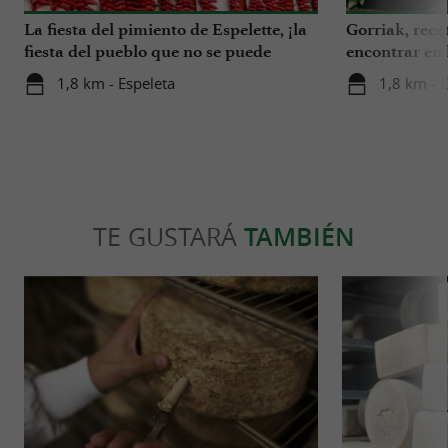
La fiesta del pimiento de Espelette, ¡la
Gorriak, rece
fiesta del pueblo que no se puede
encontrar en
perder!
disfrutar
1,8 km - Espeleta
1,8 km - 
TE GUSTARÁ
TAMBIÉN