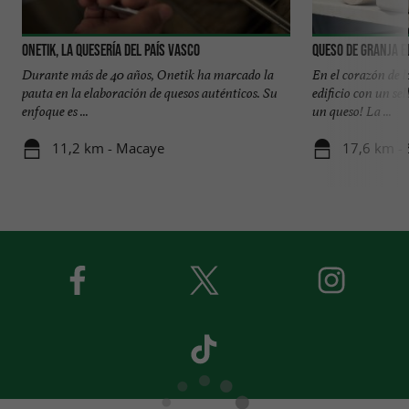
ONETIK, la quesería del País Vasco
Queso de Granja E
Durante más de 40 años, Onetik ha marcado la
En el corazón de l
pauta en la elaboración de quesos auténticos. Su
edificio con un se
enfoque es ...
un queso! La ...
11,2 km - Macaye
17,6 km - 