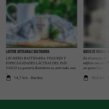
Laiterie artisanale Bastidarra
Queso de Granja E
LECHERÍA BASTIDARRA: YOGURES Y
En el corazón de l
ESPECIALIDADES LÁCTEAS DEL PAÍS
edificio con un se
VASCO La quesería Bastidarra es, ante todo, una
un queso! La ...
...
14,7 km - Bardos
16,0 km - 