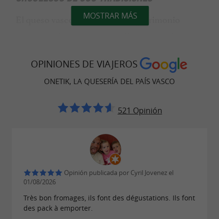
MOSTRAR MÁS
El queso vasco es una
del patrimonio
joya
gastronómico francés. Onetik perpetúa
las
, omnipresentes en la
tradiciones vascas
OPINIONES DE VIAJEROS
quesería gracias a la habilidad local,
impulsando así el
.
ONETIK, LA QUESERÍA DEL PAÍS VASCO
dinamismo de la región
521 Opinión
ONETIK, MÁS DE 40 AÑOS PRODUCIENDO
QUESOS CON CARÁCTER,
EMBLEMÁTICOS DEL PAÍS VASCO,
PRODUCTOS AUTÉNTICOS Y
Opinión publicada por Cyril Jovenez el
01/08/2026
NATURALES.
Très bon fromages, ils font des dégustations. Ils font
des pack à emporter.