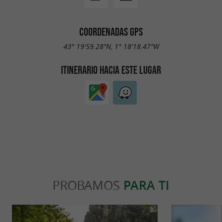
Mundiales del Queso 2022, 6 en los Premios
Internacionales del Queso y 4 en el Concurso
COORDENADAS GPS
General Agrícola 2022.
43° 19'59.28"N, 1° 18'18.47"W
ITINERARIO HACIA ESTE LUGAR
No dudes en venir a degustar sus deliciosos
quesos directamente en la tienda de Macaye,
abierta de lunes a viernes de 9:30 a 18:00
durante todo el verano y de 9:30 a 12:30 y de
14:00 a 18:00 el resto del año.
Nuestra tienda permanece cerrada los días festivos
y los fines de semana.
PROBAMOS
PARA TI