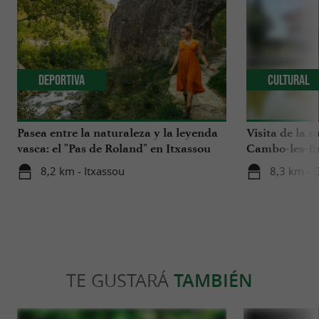
Deportiva
Cultural
Pasea entre la naturaleza y la leyenda
Visita de la 
vasca: el "Pas de Roland" en Itxassou
Cambo-les-B
8,2 km - Itxassou
8,3 km - 
TE GUSTARÁ
TAMBIÉN