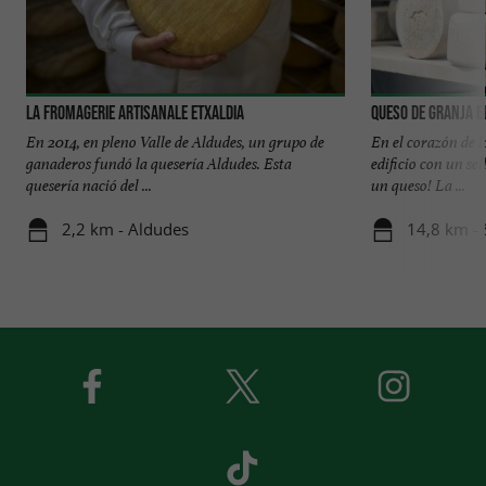
La Fromagerie Artisanale ETXALDIA
Queso de Granja E
En 2014, en pleno Valle de Aldudes, un grupo de
En el corazón de l
ganaderos fundó la quesería Aldudes. Esta
edificio con un se
quesería nació del ...
un queso! La ...
2,2 km - Aldudes
14,8 km - 