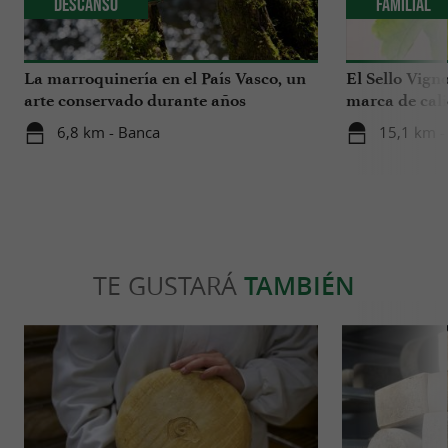
Descanso
Familial
La marroquinería en el País Vasco, un
El Sello Vign
arte conservado durante años
marca de cal
France
6,8 km - Banca
15,1 km -
TE GUSTARÁ
TAMBIÉN