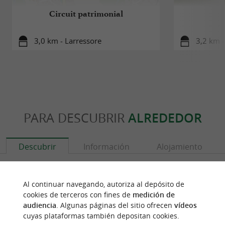
Circuit patrimonial
3,0 km - Larressore
3,2 km -
PARA DESCUBRIR
ALREDEDOR
Descubrir
Información
Alojamiento
Al continuar navegando, autoriza al depósito de
cookies de terceros con fines de
medición de
audiencia
. Algunas páginas del sitio ofrecen
vídeos
cuyas plataformas también depositan cookies.