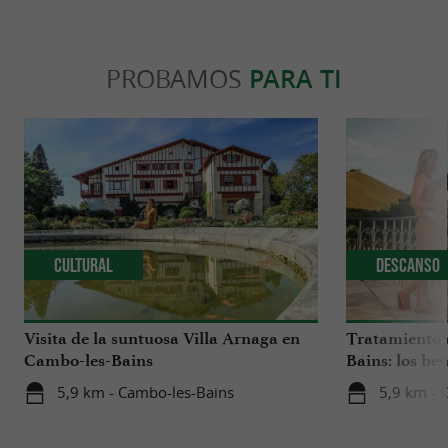
PROBAMOS
PARA TI
Cultural
Descanso
Visita de la suntuosa Villa Arnaga en
Tratamiento 
Cambo-les-Bains
Bains: los be
suave, natural
5,9 km - Cambo-les-Bains
5,9 km - 