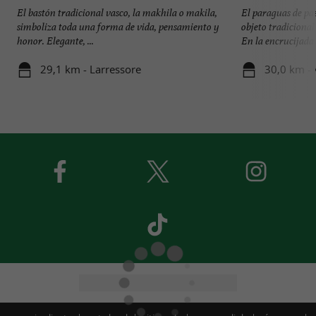
El bastón tradicional vasco, la makhila o makila,
El paraguas de pa
simboliza toda una forma de vida, pensamiento y
objeto tradicional
honor. Elegante, ...
En la encrucijada .
29,1 km - Larressore
30,0 km - 