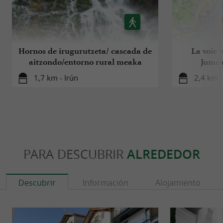
Hornos de irugurutzeta/ cascada de
La voie 
aitzondo/entorno rural meaka
Jumea
1,7 km - Irún
2,4 km 
PARA DESCUBRIR
ALREDEDOR
Descubrir
Información
Alojamiento