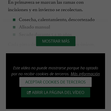
En primavera se marcan las ramas con
incisiones y en invierno se recolectan.
Cosecha, calentamiento, descortezado
Alisado manual
Secado durante 5 a 10 años
MOSTRAR MÁS
Cada pieza de madera tiene
,
relieves únicos
haciendo que cada makila sea verdaderamente
exclusiva.
Este vídeo no puede mostrarse porque ha optado
por no recibir cookies de terceros.
Más información
Las makilas Alberdi están hechas a mano con:
ACEPTAR COOKIES DE TERCEROS
Madera de níspero envejecida
ABRIR LA PÁGINA DEL VÍDEO
Pomo
pulido
de cuerno
Mango
o metal (
de cuero trenzado