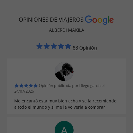
)
makila de honor
a mano con símbolos
Anillos grabados
OPINIONES DE VIAJEROS
vascos
ALBERDI MAKILA
Punta
de acero
y uso
Tamaño adaptado a la estatura
88 Opinión
Es posible
en Irún o
visitar su taller
realizar el
pedido online.
Opinión publicada por Diego garcia el
, un referente en cuanto a
Alberdi Makila
24/07/2026
makilas artesanales y auténticas.
Me encantó esta muy bien echa y se la recomiendo
a todo el mundo y si me la volvería a comprar