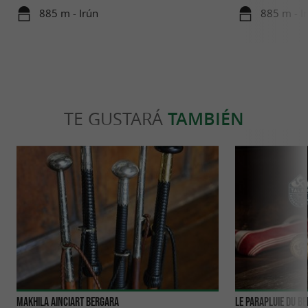
Vasco
del Bidasoa
885 m - Irún
885 m - I
TE GUSTARÁ
TAMBIÉN
Makhila Ainciart Bergara
Le Parapluie du B