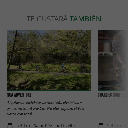
TE GUSTARÁ
TAMBIÉN
NOA Adventure
Charlies surf & bi
Alquiler de bicicletas de montaña eléctricas y
gravel en Saint Pée Sur Nivelle: explora el País
Vasco con total ...
5,4 km - Saint-Pée-sur-Nivelle
5,4 km - S