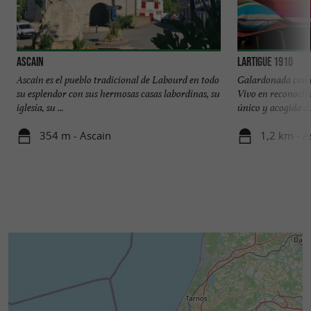
Ascain
Lartigue 1910
Ascain es el pueblo tradicional de Labourd en todo
Galardonada con e
su esplendor con sus hermosas casas labordinas, su
Vivo en reconocim
iglesia, su ...
único y acogida a l
354 m - Ascain
1,2 km - A