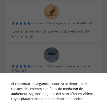
Opinión publicada por s cottret el 24/07/2026
¡Excelente bienvenida y servicio! ¡Lo recomiendo
ampliamente!
Opinión publicada por Eflamm Le Guen el
17/07/2026
Muchísimas gracias a Lvl Cycles por ayudarme
Al continuar navegando, autoriza al depósito de
gratuitamente reemplazando el núcleo de una
cookies de terceros con fines de
medición de
válvula. ¡Un gran agradecimiento por este gesto tan
audiencia
. Algunas páginas del sitio ofrecen
vídeos
amable! El personal es muy amable, sonriente y
cuyas plataformas también depositan cookies.
profesional. Recomiendo ampliamente este taller.