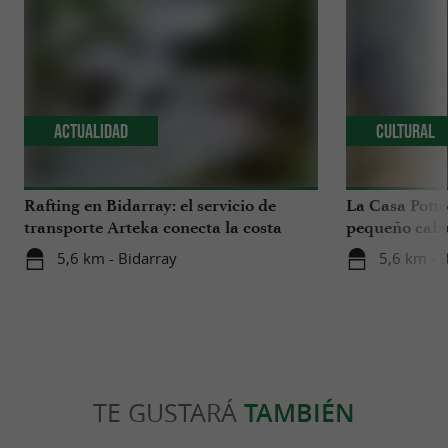
Actualidad
Cultural
Rafting en Bidarray: el servicio de
La Casa Pott
transporte Arteka conecta la costa
pequeño cabal
vasca con el río Nive todos los martes
Vasco.
5,6 km - Bidarray
5,6 km - 
de este verano.
TE GUSTARÁ
TAMBIÉN