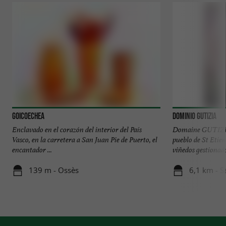
Goicoechea
Dominio Gutizia
Enclavado en el corazón del interior del País
Domaine GUTIZIA 
Vasco, en la carretera a San Juan Pie de Puerto, el
pueblo de St Etien
encantador ...
viñedos gestionados
139 m - Ossès
6,1 km - S