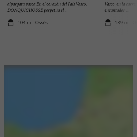
alpargata vasca En el corazón del País Vasco,
Vasco, en la carre
DONQUICHOSSE perpetúa el ...
encantador ...
104 m - Ossès
139 m - O