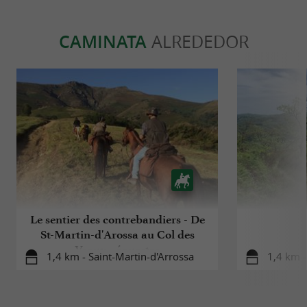
CAMINATA
ALREDEDOR
Le sentier des contrebandiers - De
St-Martin-d'Arossa au Col des
Veaux - équestre
1,4 km - Saint-Martin-d'Arrossa
1,4 km -