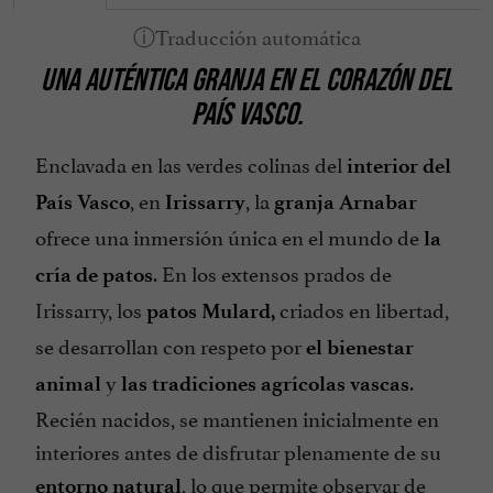
Se habla Euskera
UNA AUTÉNTICA GRANJA EN EL CORAZÓN DEL
Tarjetas de Crédito admitidas
PAÍS VASCO.
Teléfono
Vista sobre la montaña
Enclavada en las verdes colinas del
interior del
, en
, la
País Vasco
Irissarry
granja Arnabar
ofrece una inmersión única en el mundo de
la
. En los extensos prados de
cría de patos
Irissarry, los
criados en libertad,
patos Mulard,
se desarrollan con respeto por
el bienestar
y
.
animal
las tradiciones agrícolas vascas
Recién nacidos, se mantienen inicialmente en
interiores antes de disfrutar plenamente de su
, lo que permite observar de
entorno natural