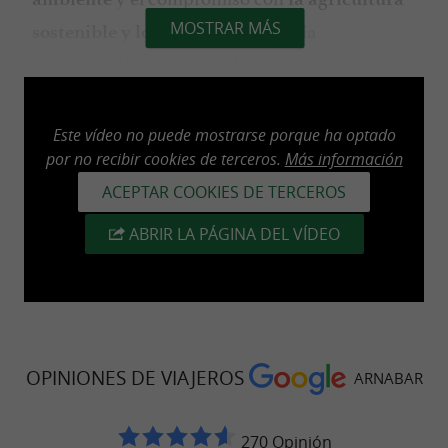
. Una experiencia
MOSTRAR MÁS
sostenible y local
enriquecedora para grandes y pequeños, en
pleno corazón del
turismo gastronómico
.
vasco
Este vídeo no puede mostrarse porque ha optado
por no recibir cookies de terceros.
Más información
ACEPTAR COOKIES DE TERCEROS
Degustación de productos agrícolas y
ABRIR LA PÁGINA DEL VÍDEO
especialidades vascas.
Tras la visita, deleite su paladar con una
en la
degustación de productos vascos locales
. Los visitantes
conservera y tienda de Ossès
OPINIONES DE VIAJEROS
ARNABAR
podrán saborear una selección de
foie gras
,
y otras
artesanal
confit de pato
270 Opinión