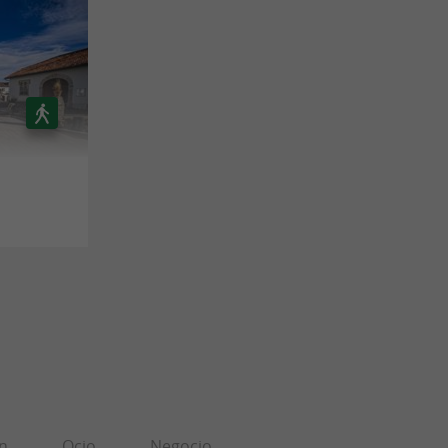
n
Ocio
Negocio