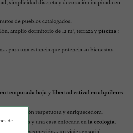
ad, simplicidad discreta y decoración inspirada en
inutos de pueblos catalogados.
ón, amplio dormitorio de 12 m², terraza y
:
piscina
ión… para una estancia que potencia su bienestar.
y
r en temporada baja
libertad estival en alquileres
l: una inmersión respetuosa y enriquecedora.
 los huéspedes y una casa enfocada en
ines de
la ecología.
rimientos, desconexión… un viaje sensorial