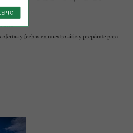
CEPTO
erano
s ofertas y fechas en nuestro sitio y prepárate para