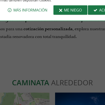
ormas también depositan cookies.
o para ti.
MÁS INFORMACIÓN
ME NIEGO
AC
hoy tu escapada de bienestar o tu alquiler de v
nos para una
, explora nuestra
cotización personalizada
estadía renovadora con total tranquilidad.
CAMINATA
ALREDEDOR