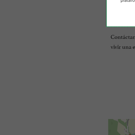
plataf
diseñad
Reserva 
Contácta
vivir una 