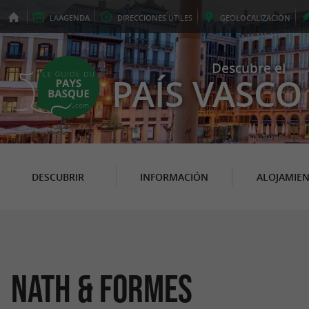
LA
AGENDA
DIRECCIONES
ÚTILES
GEO
LOCALIZACIÓN
Descubre el
PAÍS VASCO
DESCUBRIR
INFORMACIÓN
ALOJAMIE
Nath & Formes