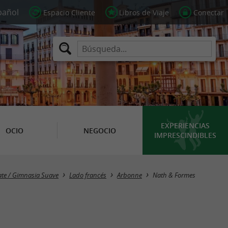
Espacio Cliente
Libros de Viaje
Conectar
EXPERIENCIAS
OCIO
NEGOCIO
IMPRESCINDIBLES
late / Gimnasia Suave
Lado francés
Arbonne
Nath & Formes