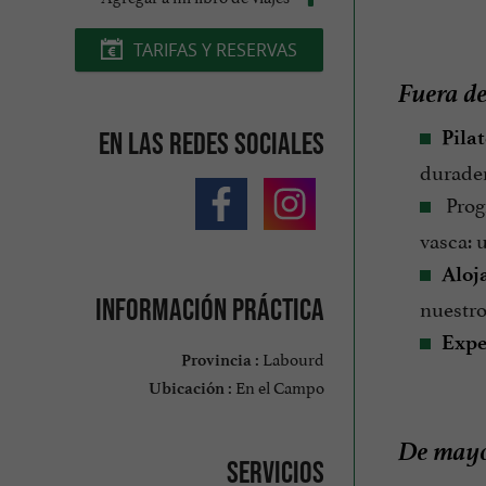
TARIFAS Y RESERVAS
Fuera d
Pila
En las redes sociales
durader
Prog
vasca: 
Aloj
nuestro
Información práctica
Expe
Labourd
Provincia :
En el Campo
Ubicación :
De mayo
Servicios