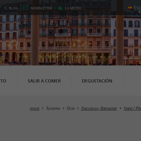
EL
BLOG
NEWSLETTER
LA
METEO
NTO
SALIR A COMER
DEGUSTACIÓN
inicio
Turismo
Ocio
Descanso, Bienestar
Yoga / Pi