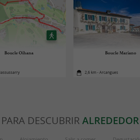
Boucle Oihana
Boucle Mariano
Bassussarry
2,6 km - Arcangues
PARA DESCUBRIR
ALREDEDOR
ón
Alojamiento
Salir a comer
Degustació