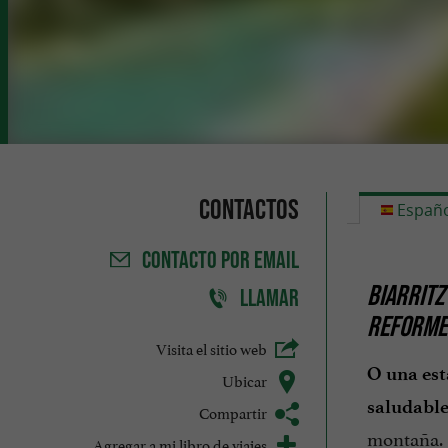
Contactos
Españo
CONTACTO
POR EMAIL
BIARRITZ
LLAMAR
REFORME
Visita el sitio web
O una est
Ubicar
saludabl
Compartir
montaña.
Agregar a mi libro de viajes