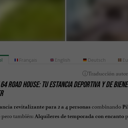
l
Français
English
Deutsch
Eu
 64 ROAD HOUSE: TU ESTANCIA DEPORTIVA Y DE BIEN
R
combinando
ancia revitalizante
para 2 a 4 personas
Pi
pero también:
p
e
Alquileres de temporada
con encanto