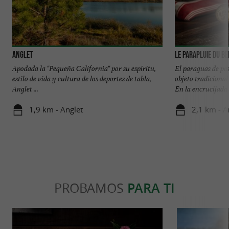
Anglet
Le Parapluie du B
Apodada la "Pequeña California" por su espíritu,
El paraguas de pa
estilo de vida y cultura de los deportes de tabla,
objeto tradicional
Anglet ...
En la encrucijada .
1,9 km - Anglet
2,1 km - A
PROBAMOS
PARA TI