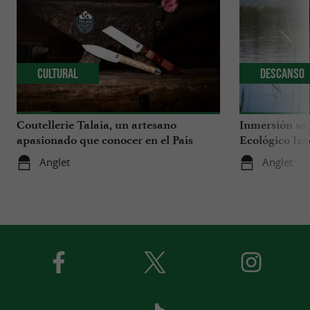
Cultural
Descanso
Coutellerie Talaia, un artesano
Inmersión sal
apasionado que conocer en el País
Ecológico Iza
Vasco
Anglet
Anglet