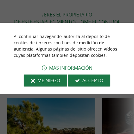
¿ERES EL PROPIETARIO
DE ESTE ESTABLECIMIENTO? TOME EL CONTROL
DE SU ARCHIVO Y MODIFÍQUELO
SEGÚN SUS DESEOS...
Al continuar navegando, autoriza al depósito de
cookies de terceros con fines de
medición de
audiencia
. Algunas páginas del sitio ofrecen
vídeos
cuyas plataformas también depositan cookies.
PARA DESCUBRIR
ALREDEDOR
MÁS INFORMACIÓN
ME NIEGO
ACCEPTO
Descubrir
Información
Alojamiento