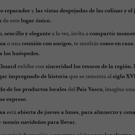
y
o reparador
las vistas despejadas de las colinas y el
de este
.
a
lugar único
,
a la vez, invita a
o
sencillo y elegante
compartir momen
o una
, te sentirás
ima
reunión con amigos
como en casa
.
a los huéspedes
exhibe con
.
Chuard
sinceridad
los tesoros de la región
que se remonta al
gar impregnado de historia
siglo XV
del
, imagina un
 de los productos locales
País Vasco
.
se exprese
está
,
xa
abierta de jueves a lunes
para almuerzo y cen
y
.
menús navideños para llevar
ner más información o
, visite
reservar
www.lapalantxa