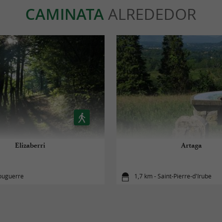
CAMINATA
ALREDEDOR
Elizaberri
Artaga
ouguerre
1,7 km - Saint-Pierre-d'Irube