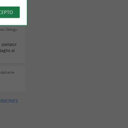
l. Merci
e jour de
CEPTO
ias Delogu
stellato!
taglio al
téphanie
PINIONES