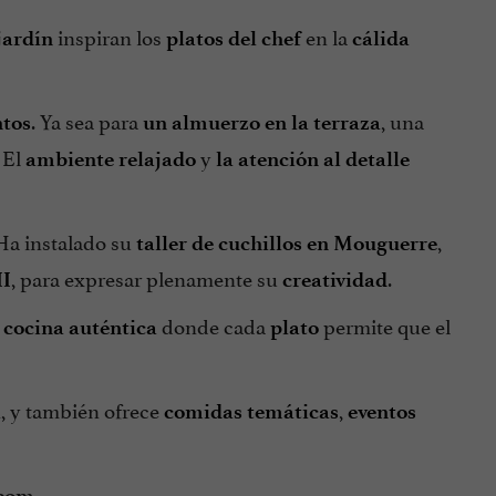
inspiran los
en la
 jardín
platos del chef
cálida
. Ya sea para
, una
tos
un almuerzo en la terraza
. El
y
ambiente relajado
la atención al detalle
 Ha instalado su
,
taller de cuchillos en Mouguerre
, para expresar plenamente su
.
II
creatividad
a
donde cada
permite que el
cocina auténtica
plato
, y también ofrece
,
a
comidas temáticas
eventos
.com