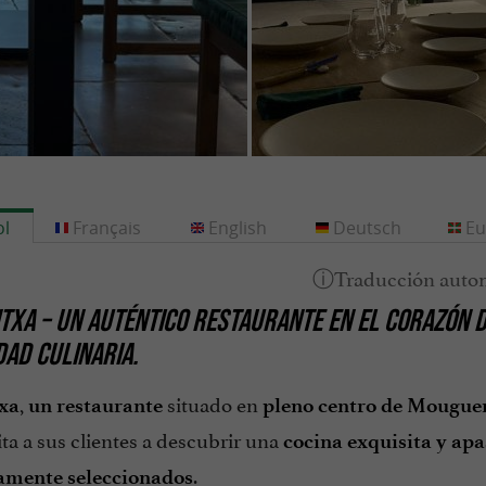
l
Français
English
Deutsch
Eu
NTXA
– UN AUTÉNTICO RESTAURANTE EN EL
CORAZÓN D
DAD CULINARIA.
,
situado en
xa
un restaurante
pleno centro de Mougue
vita a sus clientes a descubrir una
cocina exquisita y ap
.
amente seleccionados