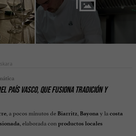
skara
EL PAÍS VASCO
, QUE FUSIONA
TRADICIÓN
Y
, a pocos minutos de
,
y la
rre
Biarritz
Bayona
costa
, elaborada con
asionada
productos locales