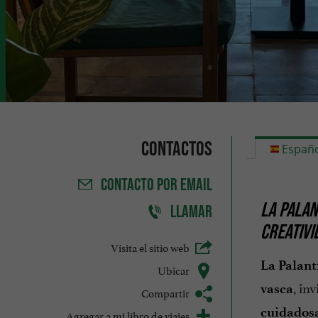
Contactos
Españo
CONTACTO
POR EMAIL
LA PALA
LLAMAR
CREATIVI
Visita el sitio web
La Palant
Ubicar
, in
vasca
Compartir
cuidados
Agregar a mi libro de viajes