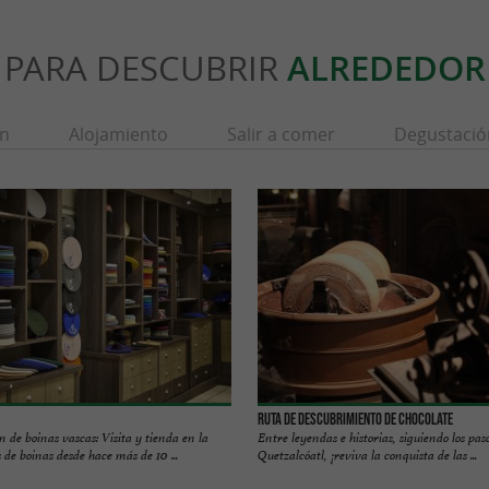
PARA DESCUBRIR
ALREDEDOR
ón
Alojamiento
Salir a comer
Degustació
Ruta de descubrimiento de chocolate
n de boinas vascas: Visita y tienda en la
Entre leyendas e historias, siguiendo los pas
 de boinas desde hace más de 10 ...
Quetzalcóatl, ¡reviva la conquista de las ...