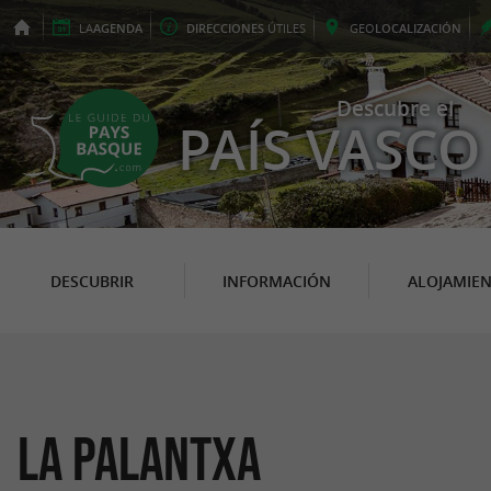
LA
AGENDA
DIRECCIONES
ÚTILES
GEO
LOCALIZACIÓN
Descubre el
PAÍS VASCO
DESCUBRIR
INFORMACIÓN
ALOJAMIE
La Palantxa