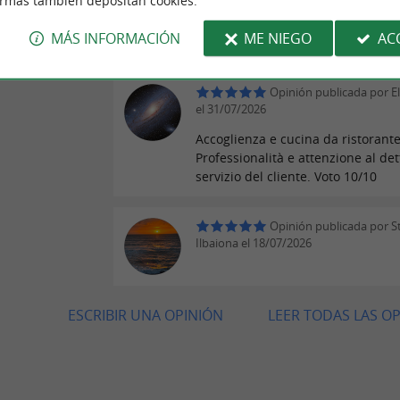
ormas también depositan cookies.
de faire plaisir dans chaque détai
pour cette belle expérience pour l
MÁS INFORMACIÓN
ME NIEGO
AC
mes 35 ans !
Opinión publicada por El
el 31/07/2026
Accoglienza e cucina da ristorante 
Professionalità e attenzione al det
servizio del cliente. Voto 10/10
Opinión publicada por S
Ilbaiona el 18/07/2026
ESCRIBIR UNA OPINIÓN
LEER TODAS LAS O