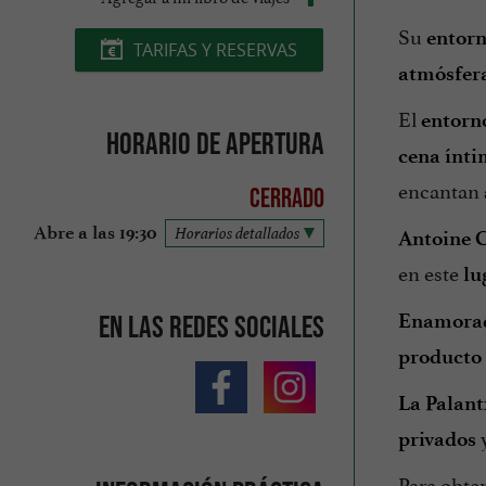
Su
entorn
TARIFAS Y RESERVAS
atmósfer
El
entorn
Horario de apertura
cena ínt
encantan
Cerrado
Abre a las 19:30
Horarios detallados
Antoine 
en este
lu
Enamorado
En las redes sociales
producto 
La Palant
privados
Para obte