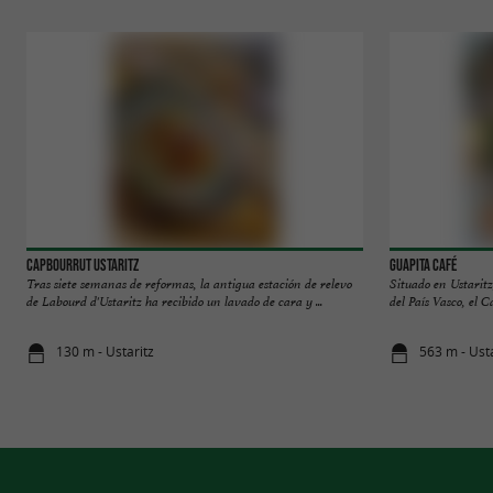
Capbourrut Ustaritz
Guapita café
Tras siete semanas de reformas, la antigua estación de relevo
Situado en Ustaritz
de Labourd d'Ustaritz ha recibido un lavado de cara y ...
del País Vasco, el C
130 m - Ustaritz
563 m - Usta