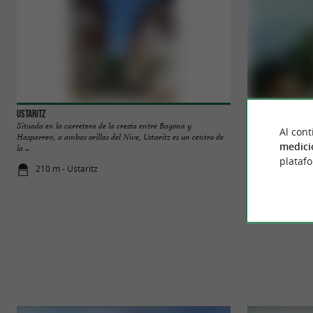
Ustaritz
Castillo de Lota
Situada en la carretera de la cresta entre Bayona y
Castillo de Lota est
Al cont
Hasparren, a ambas orillas del Nive, Ustaritz es un centro de
pueblo de Ustaritz. E
medici
la ...
plataf
210 m - Ustaritz
386 m - Usta