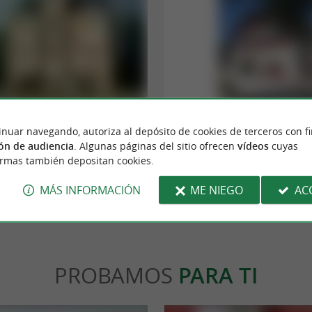
Laressorre
á situado a orillas del Nive, en el corazón del
Situado en la provincia vasca de Labourd, e
inuar navegando, autoriza al depósito de cookies de terceros con f
ste hermoso edificio del ...
Laressorre invita a todos sus visitantes a desc
ón de audiencia
. Algunas páginas del sitio ofrecen
vídeos
cuyas
ormas también depositan cookies.
ritz
2,8 km - Larressore
MÁS INFORMACIÓN
ME NIEGO
AC
PROBAMOS
PARA TI