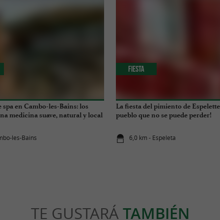
Fiesta
 spa en Cambo-les-Bains: los
La fiesta del pimiento de Espelette, 
na medicina suave, natural y local
pueblo que no se puede perder!
mbo-les-Bains
6,0 km - Espeleta
TE GUSTARÁ
TAMBIÉN