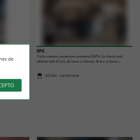
BiPia
l pueblo de
Visita nuestra conservera artesanal BiPiA La tienda está
ines de
ubrir su ...
abierta todo el año, de lunes a viernes, de 9 a 12 horas ...
3,0 km - Larressore
CEPTO