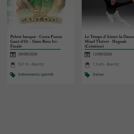
Pelote basque - Cesta Punta
Le Temps d'Aimer la Danse
Gant d'Or - Slam Bien Ici -
Mizel Théret - Hegoak
Finale
(Création)
26/08/2026
12/09/2026
527 m - Biarritz
1,5 km - Biarritz
Evènements sportifs
Danse