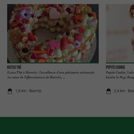
KUTSU Thé
Pepite Cookie
Kutsu-Thé à Biarritz : l’excellence d’une pâtisserie artisanale
Pepite Cookie, l'ad
Au cœur de l’effervescence de Biarritz, ...
fondre le Pays Basqu
1,9 km - Biarritz
2,4 km - Bia