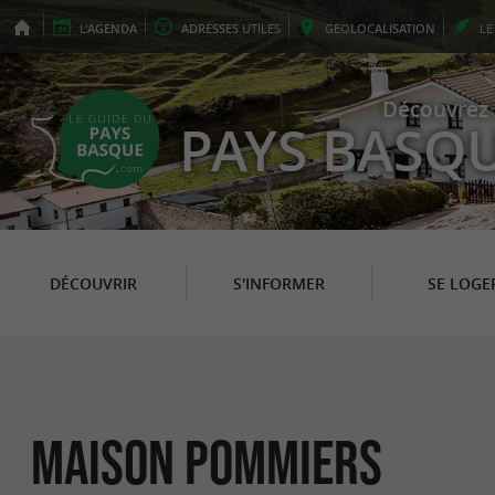
L'
AGENDA
ADRESSES
UTILES
GEO
LOCALISATION
L
Découvrez 
PAYS BASQ
DÉCOUVRIR
S'INFORMER
SE LOGE
MAISON POMMIERS