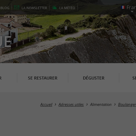
E
BLOG
LA
NEWSLETTER
LA
MÉTÉO
le
UE
R
SE RESTAURER
DÉGUSTER
S
Accueil
Adresses utiles
Alimentation
Boulangeri