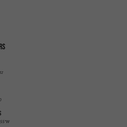
RS
tz
0
S
.55"W