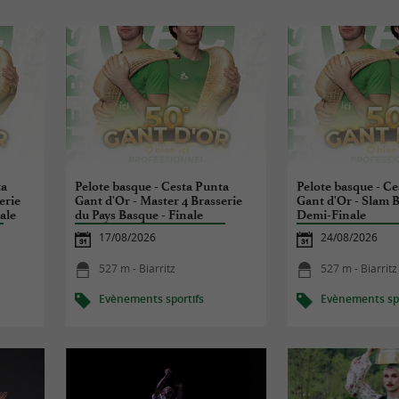
ta
Pelote basque - Cesta Punta
Pelote basque - C
erie
Gant d'Or - Master 4 Brasserie
Gant d'Or - Slam Bi
ale
du Pays Basque - Finale
Demi-Finale
17/08/2026
24/08/2026
527 m - Biarritz
527 m - Biarritz
Evènements sportifs
Evènements spo