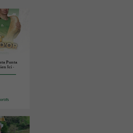
esta Punta
en Ici -
rtifs