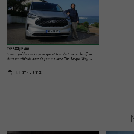
The Basque Way
Anglet
V isites guidées du Pays basque et transferts avec chauffeur
Surnommée « La Peti
dans un véhicule haut de gamme Avec The Basque Way, ...
art de vivre et sa cu
1,1 km - Biarritz
1,6 km - Ang