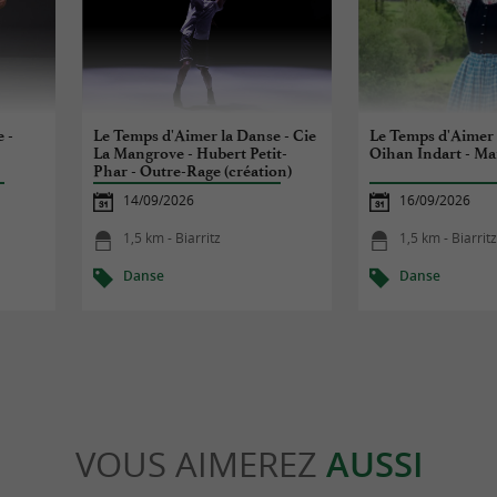
 -
Le Temps d'Aimer la Danse - Cie
Le Temps d'Aimer 
La Mangrove - Hubert Petit-
Oihan Indart - Ma
Phar - Outre-Rage (création)
14/09/2026
16/09/2026
1,5 km - Biarritz
1,5 km - Biarrit
Danse
Danse
VOUS AIMEREZ
AUSSI