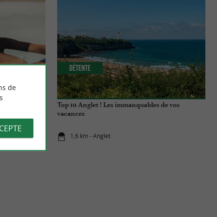
Détente
ns de
s
e du bien-être,
Top 10 Anglet ! Les immanquables de vos
vacances
CCEPTE
1,6 km - Anglet