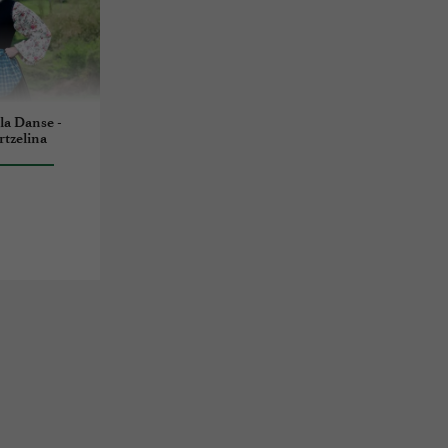
la Danse -
rtzelina
z