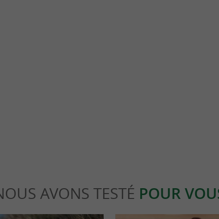
Musée Asiatica
te Californie » pour son état d'esprit, son
Découvrez l'Asie au cœur de Biarritz – Une s
lture glisse, Anglet (bien ...
pour tous Le Musée Asiatica vous invite à un 
let
1,7 km - Biarritz
NOUS AVONS TESTÉ
POUR VOU