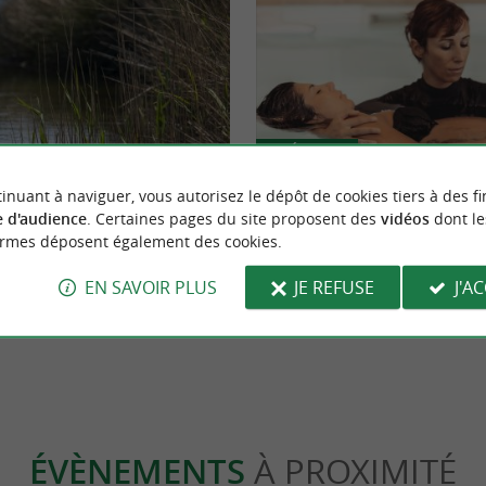
Détente
inuant à naviguer, vous autorisez le dépôt de cookies tiers à des fi
 d'audience
. Certaines pages du site proposent des
vidéos
dont le
age au Parc écologique Izadia à
Émilie Prunet, une professionnell
ormes déposent également des cookies.
du bébé à l’adulte au Pays Basque
EN SAVOIR PLUS
JE REFUSE
J'A
let
1,6 km - Anglet
ÉVÈNEMENTS
À PROXIMITÉ