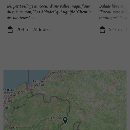
Joli petit village au coeur d'une vallée magnifique
Balade libre et gra
du même nom, "Les Aldudes" qui signifie "Chemin
"Découverte de l'
des hauteurs". ...
montagne". Ce porc
204 m - Aldudes
527 m - A