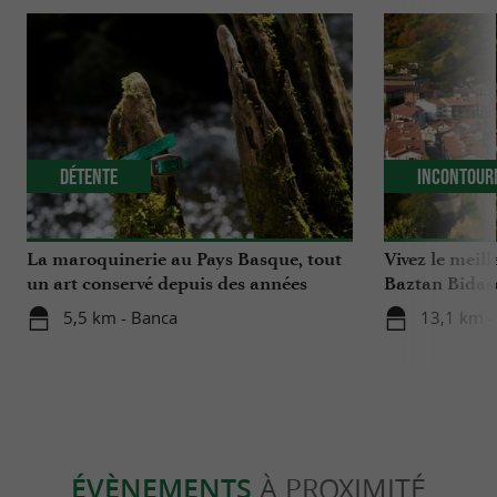
Détente
Incontour
La maroquinerie au Pays Basque, tout
Vivez le meill
un art conservé depuis des années
Baztan Bidas
5,5 km - Banca
13,1 km -
ÉVÈNEMENTS
À PROXIMITÉ