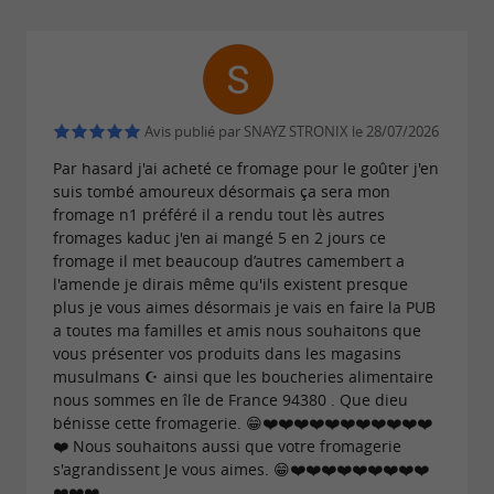
de ses produits.
d'exception
Une fabrication artisanale
Avis publié par SNAYZ STRONIX le 28/07/2026
Par hasard j'ai acheté ce fromage pour le goûter j'en
Avec son atelier à taille humaine, la fromagerie
suis tombé amoureux désormais ça sera mon
ETXALDIA à la capacité de
produire
fromage n1 préféré il a rendu tout lès autres
fromages kaduc j'en ai mangé 5 en 2 jours ce
C'est cette
uniquement en petite série.
fromage il met beaucoup d’autres camembert a
dimension qui permet d'offrir aux
l'amende je dirais même qu'ils existent presque
plus je vous aimes désormais je vais en faire la PUB
consommateurs, des produits de qualité
a toutes ma familles et amis nous souhaitons que
réalisés avec soin par les 3 à 4
artisans laitiers
vous présenter vos produits dans les magasins
musulmans ☪️ ainsi que les boucheries alimentaire
présents sur le site de fabrication.
nous sommes en île de France 94380 . Que dieu
bénisse cette fromagerie. 😁❤️❤️❤️❤️❤️❤️❤️❤️❤️❤️❤️
❤️ Nous souhaitons aussi que votre fromagerie
s'agrandissent Je vous aimes. 😁❤️❤️❤️❤️❤️❤️❤️❤️❤️
Un savoir artisanal et des produits
❤️❤️❤️