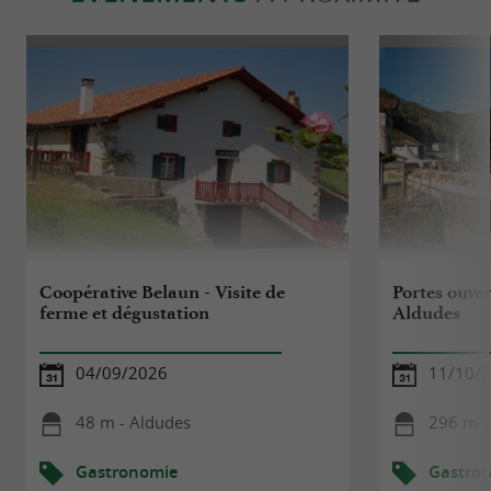
Coopérative Belaun - Visite de
Portes ouver
ferme et dégustation
Aldudes
04/09/2026
11/10/
48 m - Aldudes
296 m -
Gastronomie
Gastro