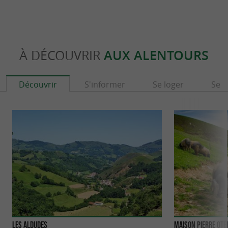
qui permet de préserver une
local et tracé
agriculture locale et raisonnée.
À DÉCOUVRIR
AUX ALENTOURS
Découvrir
S'informer
Se loger
Se r
Les Aldudes
Maison Pierre Ote