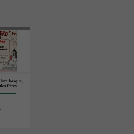
pelote basque,
es frites
s