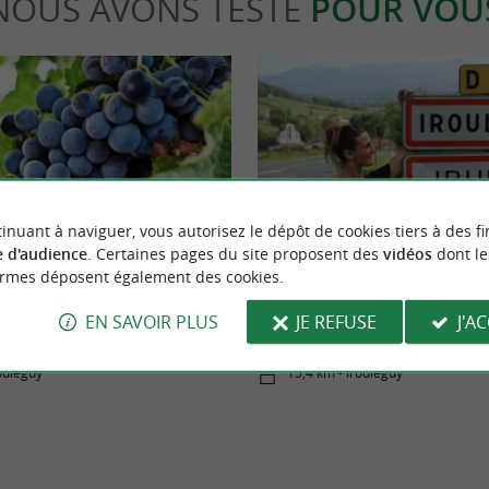
NOUS AVONS TESTÉ
POUR VOU
Séjours / Weekend
inuant à naviguer, vous autorisez le dépôt de cookies tiers à des fi
 d'audience
. Certaines pages du site proposent des
vidéos
dont le
ormes déposent également des cookies.
ble et Découverte, une marque de
Escapade œnotouristique dans le v
EN SAVOIR PLUS
JE REFUSE
J'A
ée par Atout France
d’Irouleguy
rouléguy
15,4 km - Irouléguy