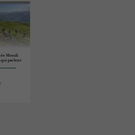
ée Mendi
 qui parlent
s
s