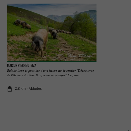
Maison Pierre Oteiza
Les Aldudes
Balade libre et gratuite d'une heure sur le sentier "Découverte
Joli petit village 
de l'élevage du Porc Basque en montagne". Ce porc ...
nom, "Les Aldudes" q
2,3 km - Aldudes
3,0 km - Al