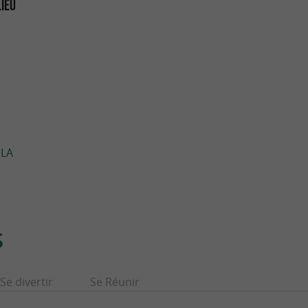
LIEU
 LA
S
Se divertir
Se Réunir