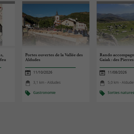
s,
Portes ouvertes de la Vallée des
Rando accompagn
 feu
Aldudes
Gaiak : des Pierres
11/10/2026
11/08/2026
3,1 km - Aldudes
5,0 km - Aldude
Gastronomie
Sorties nature