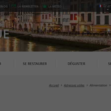
E
BLOG
LA
NEWSLETTER
LA
MÉTÉO
le
UE
R
SE RESTAURER
DÉGUSTER
S
Accueil
Adresses utiles
Alimentation