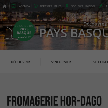
L'
AGENDA
ADRESSES
UTILES
GEO
LOCALISATION
L
Découvrez 
PAYS BASQ
DÉCOUVRIR
S'INFORMER
SE LOGE
Fromagerie Hor-Dago