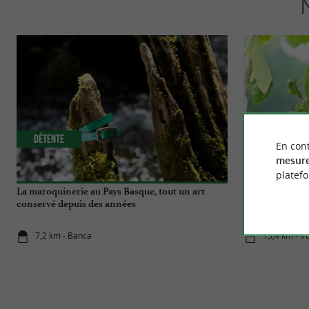
Détente
Familiale
En cont
mesure
platef
La maroquinerie au Pays Basque, tout un art
Le Label Vigno
conservé depuis des années
qualité attribu
7,2 km - Banca
15,4 km - I