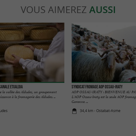
VOUS AIMEREZ
AUSSI
sanale ETXALDIA
Syndicat Fromage AOP Ossau-Iraty
e la vallée des Aldudes, un groupement
AOP OSSAU-IRATY : BIENVENUE AU PA
ssance à la fromagerie des Aldudes. ...
L'AOP Ossau-Iraty est la seule AOP fromag
Garonne. ...
dudes
34,4 km - Ostabat-Asme