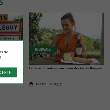
S
Gourmande
ns de
s
illage
La Cave d’Irouleguy, au coeur des terres Basques
CCEPTE
15,4 km - Irouléguy