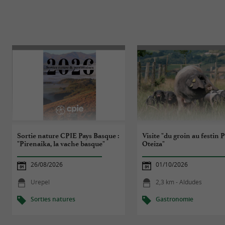
Sortie nature CPIE Pays Basque :
Visite "du groin au festin 
"Pirenaika, la vache basque"
Oteiza"
26/08/2026
01/10/2026
Urepel
2,3 km - Aldudes
Sorties natures
Gastronomie