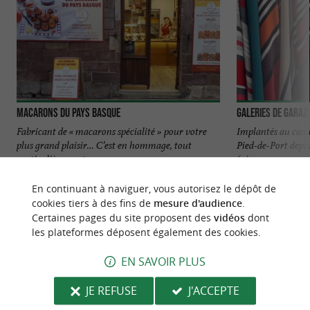
Macarons du Pays Basque
Galeries de Garazi
Fabricant de « macarons spécialité » pour votre
Implantés au cœur 
plus grand plaisir… C’est en hommage, tout
Pied-de-Port depui
particulièrement ...
(4ème ...
3,1 km - Saint-Jean-Pied-de-Port
3,2 km - S
En continuant à naviguer, vous autorisez le dépôt de
cookies tiers à des fins de
mesure d'audience
.
Certaines pages du site proposent des
vidéos
dont
les plateformes déposent également des cookies.
EN SAVOIR PLUS
NOUS AVONS TESTÉ
POUR VOUS
JE REFUSE
J'ACCEPTE