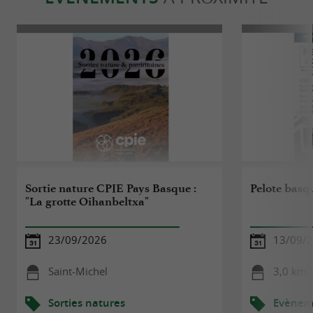
Sortie nature CPIE Pays Basque :
Pelote basq
"La grotte Oihanbeltxa"
23/09/2026
13/09/
Saint-Michel
3,0 km -
Sorties natures
Evèneme