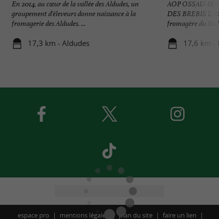
En 2014, au cœur de la vallée des Aldudes, un
AOP OSSAU-IRA
groupement d'éleveurs donne naissance à la
DES BREBIS L'AOP
fromagerie des Aldudes. ...
fromagère du Sud d
17,3 km - Aldudes
17,6 km -
espace pro
mentions légales
plan du site
faire un lien