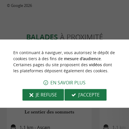
© Google 2026
BALADES
À PROXIMITÉ
En continuant à naviguer, vous autorisez le dépôt de
cookies tiers à des fins de
mesure d'audience
.
Certaines pages du site proposent des
vidéos
dont
les plateformes déposent également des cookies.
EN SAVOIR PLUS
JE REFUSE
J'ACCEPTE
Le sentier des sommets
1,1 km - Ascain
1,1 km -