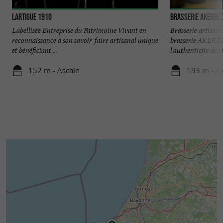
Lartigue 1910
Brasserie Akerbel
Labellisée Entreprise du Patrimoine Vivant en
Brasserie artisana
reconnaissance à son savoir-faire artisanal unique
brasserie AKERBE
et bénéficiant ...
l'authenticité de ses
152 m - Ascain
193 m - A