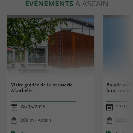
ÉVÈNEMENTS
À ASCAIN
Visite guidée de la brasserie
Balade ateli
Akerbeltz
littoraux et
28/08/2026
23/10/
208 m - Ascain
822 m -