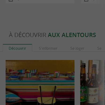
À DÉCOUVRIR
AUX ALENTOURS
Découvrir
S'informer
Se loger
Se r