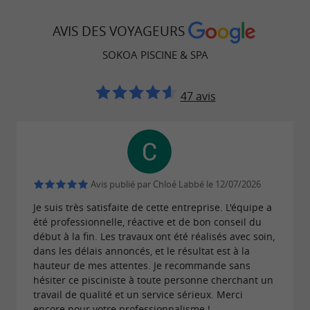
par e-mail à
contact@sokoa-piscine.fr
.
AVIS DES VOYAGEURS
« Plus de 15 ans d'expérience au service des piscines
SOKOA PISCINE & SPA
du Pays Basque, de la côte basque jusqu'à l'intérieur
des terres. »
47 avis
À RETROUVER SUR
LE BLOG DU
GUIDE DU PAYS BASQUE
...
Avis publié par Chloé Labbé le 12/07/2026
Je suis très satisfaite de cette entreprise. L'équipe a
Sokoa Piscine & Spa, le spécialiste des piscines
été professionnelle, réactive et de bon conseil du
à 10 minutes de Saint-Jean-de-Luz
début à la fin. Les travaux ont été réalisés avec soin,
dans les délais annoncés, et le résultat est à la
hauteur de mes attentes. Je recommande sans
hésiter ce pisciniste à toute personne cherchant un
travail de qualité et un service sérieux. Merci
encore pour votre professionnalisme !