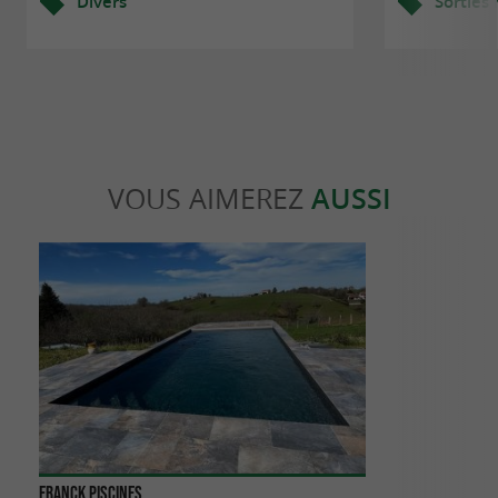
Divers
Sorties
VOUS AIMEREZ
AUSSI
Franck Piscines