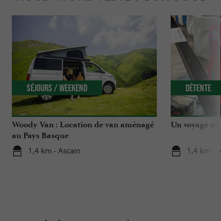
Séjours / Weekend
Détente
Woody Van : Location de van aménagé
Un voyage au 
au Pays Basque
1,4 km - Ascain
1,4 km - 