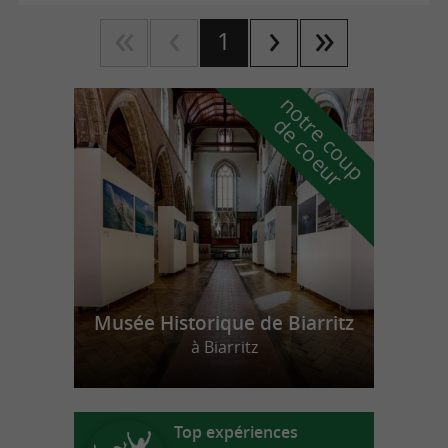
1
n
o
t
e
c
o
u
p
e
c
o
e
u
r
d
r
Musée Historique de Biarritz
à Biarritz
Top expériences