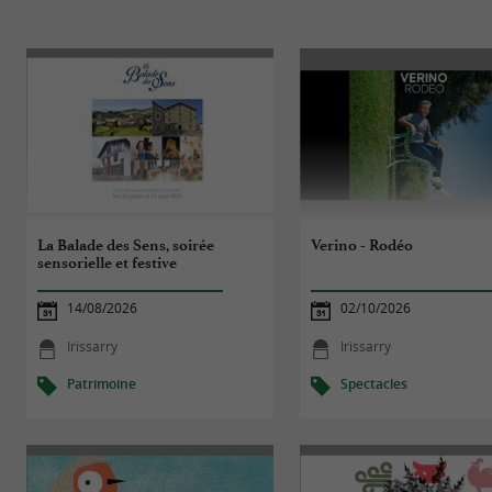
La Balade des Sens, soirée
Verino - Rodéo
sensorielle et festive
14/08/2026
02/10/2026
Irissarry
Irissarry
Patrimoine
Spectacles