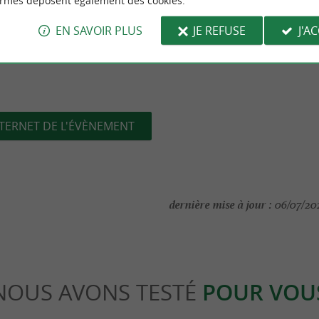
ormes déposent également des cookies.
EN SAVOIR PLUS
JE REFUSE
J'A
NTERNET DE L'ÉVÈNEMENT
dernière mise à jour :
06/07/202
NOUS AVONS TESTÉ
POUR VOU