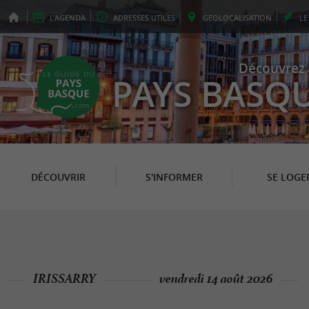
L'
AGENDA
ADRESSES
UTILES
GEO
LOCALISATION
L
Découvrez 
PAYS BASQ
DÉCOUVRIR
S'INFORMER
SE LOGE
IRISSARRY
vendredi 14 août 2026