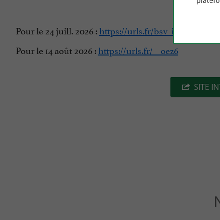
platef
Pour le 24 juill. 2026 :
https://urls.fr/bsv_iA
Pour le 14 août 2026 :
https://urls.fr/__oez6
SITE I