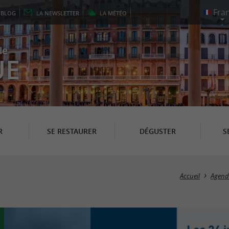
E
BLOG
LA
NEWSLETTER
LA
MÉTÉO
le
UE
R
SE RESTAURER
DÉGUSTER
S
Accueil
Agend