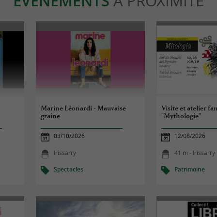
ÉVÈNEMENTS
À PROXIMITÉ
Marine Léonardi - Mauvaise
Visite et atelier fa
graine
"Mythologie"
03/10/2026
12/08/2026
Irissarry
41 m - Irissarry
Spectacles
Patrimoine