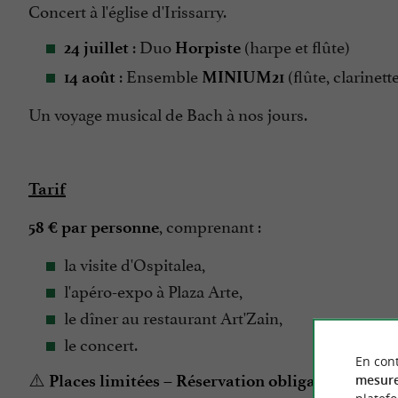
Concert à l'église d'Irissarry.
: Duo
(harpe et flûte)
24 juillet
Horpiste
: Ensemble
(flûte, clarinett
14 août
MINIUM21
Un voyage musical de Bach à nos jours.
Tarif
, comprenant :
58 € par personne
la visite d'Ospitalea,
l'apéro-expo à Plaza Arte,
le dîner au restaurant Art'Zain,
le concert.
En cont
⚠️
Places limitées – Réservation obligatoire.
mesure