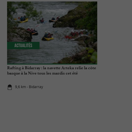
Actualités
Culturelle
Rafting à Bidarray : la navette Arteka relie la côte
La Maison du Po
basque à la Nive tous les mardis cet été
cheval, trésor
9,6 km - Bidarray
9,6 km - Bi