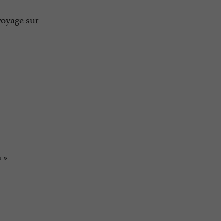
voyage sur
 »